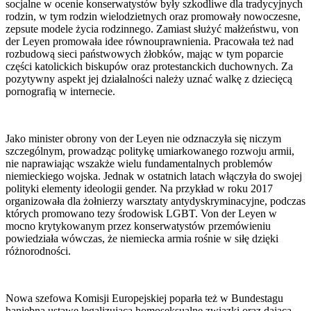
socjalne w ocenie konserwatystów były szkodliwe dla tradycyjnych
rodzin, w tym rodzin wielodzietnych oraz promowały nowoczesne,
zepsute modele życia rodzinnego. Zamiast służyć małżeństwu, von
der Leyen promowała idee równouprawnienia. Pracowała też nad
rozbudową sieci państwowych żłobków, mając w tym poparcie
części katolickich biskupów oraz protestanckich duchownych. Za
pozytywny aspekt jej działalności należy uznać walkę z dziecięcą
pornografią w internecie.
Jako minister obrony von der Leyen nie odznaczyła się niczym
szczególnym, prowadząc politykę umiarkowanego rozwoju armii,
nie naprawiając wszakże wielu fundamentalnych problemów
niemieckiego wojska. Jednak w ostatnich latach włączyła do swojej
polityki elementy ideologii gender. Na przykład w roku 2017
organizowała dla żołnierzy warsztaty antydyskryminacyjne, podczas
których promowano tezy środowisk LGBT. Von der Leyen w
mocno krytykowanym przez konserwatystów przemówieniu
powiedziała wówczas, że niemiecka armia rośnie w siłę dzięki
różnorodności.
Nowa szefowa Komisji Europejskiej poparła też w Bundestagu
haniebną ustawę legalizującą homoseksualne związki oraz dającą