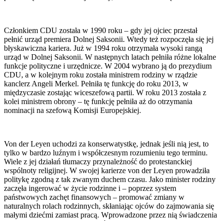
Członkiem CDU została w 1990 roku – gdy jej ojciec przestał
pełnić urząd premiera Dolnej Saksonii. Wtedy też rozpoczęła się jej
błyskawiczna kariera. Już w 1994 roku otrzymała wysoki rangą
urząd w Dolnej Saksonii. W następnych latach pełniła różne lokalne
funkcje polityczne i urzędnicze. W 2004 wybrano ją do prezydium
CDU, a w kolejnym roku została ministrem rodziny w rządzie
kanclerz Angeli Merkel. Pełniła tę funkcję do roku 2013, w
międzyczasie zostając wiceszefową partii. W roku 2013 została z
kolei ministrem obrony – tę funkcję pełniła aż do otrzymania
nominacji na szefową Komisji Europejskiej.
Von der Leyen uchodzi za konserwatystkę, jednak jeśli nią jest, to
tylko w bardzo luźnym i współczesnym rozumieniu tego terminu.
Wiele z jej działań tłumaczy przynależność do protestanckiej
wspólnoty religijnej. W swojej karierze von der Leyen prowadziła
politykę zgodną z tak zwanym duchem czasu. Jako minister rodziny
zaczęła ingerować w życie rodzinne i – poprzez system
państwowych zachęt finansowych – promować zmiany w
naturalnych rolach rodzinnych, skłaniając ojców do zajmowania się
małymi dziećmi zamiast pracą. Wprowadzone przez nią świadczenia