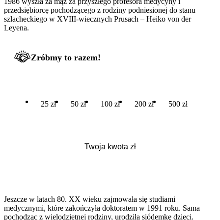
1986 wyszła za mąż za przyszłego profesora medycyny i
przedsiębiorcę pochodzącego z rodziny podniesionej do stanu
szlacheckiego w XVIII-wiecznych Prusach – Heiko von der
Leyena.
Zróbmy to razem!
25 zł
50 zł
100 zł
200 zł
500 zł
Jeszcze w latach 80. XX wieku zajmowała się studiami
medycznymi, które zakończyła doktoratem w 1991 roku. Sama
pochodząc z wielodzietnej rodziny, urodziła siódemkę dzieci.