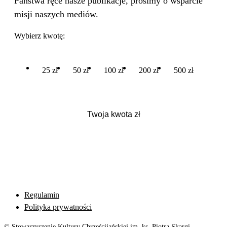
Państwa ręce nasze publikacje, prosimy o wsparcie
misji naszych mediów.
Wybierz kwotę:
25 zł
50 zł
100 zł
200 zł
500 zł
Regulamin
Polityka prywatności
© Stowarzyszenie Kultury Chrześcijańskiej im. ks. Piotra Skargi