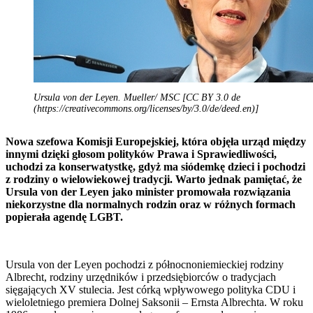
Ursula von der Leyen. Mueller/ MSC [CC BY 3.0 de
(https://creativecommons.org/licenses/by/3.0/de/deed.en)]
Nowa szefowa Komisji Europejskiej, która objęła urząd między
innymi dzięki głosom polityków Prawa i Sprawiedliwości,
uchodzi za konserwatystkę, gdyż ma siódemkę dzieci i pochodzi
z rodziny o wielowiekowej tradycji. Warto jednak pamiętać, że
Ursula von der Leyen jako minister promowała rozwiązania
niekorzystne dla normalnych rodzin oraz w różnych formach
popierała agendę LGBT.
Ursula von der Leyen pochodzi z północnoniemieckiej rodziny
Albrecht, rodziny urzędników i przedsiębiorców o tradycjach
sięgających XV stulecia. Jest córką wpływowego polityka CDU i
wieloletniego premiera Dolnej Saksonii – Ernsta Albrechta. W roku