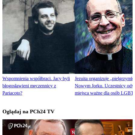
Wspomnienia współbraci. Jacy byli
Jezuita organizuje „pielgrzymk
błogosławieni męczennicy z
Nowym Jorku. Uczestnicy odw
Pariacoto?
miejsca ważne dla osób LGBT
Oglądaj na PCh24 TV