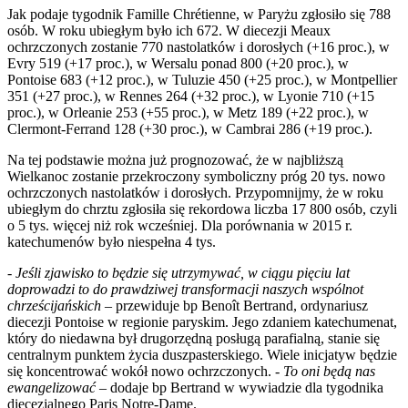
Jak podaje tygodnik Famille Chrétienne, w Paryżu zgłosiło się 788
osób. W roku ubiegłym było ich 672. W diecezji Meaux
ochrzczonych zostanie 770 nastolatków i dorosłych (+16 proc.), w
Evry 519 (+17 proc.), w Wersalu ponad 800 (+20 proc.), w
Pontoise 683 (+12 proc.), w Tuluzie 450 (+25 proc.), w Montpellier
351 (+27 proc.), w Rennes 264 (+32 proc.), w Lyonie 710 (+15
proc.), w Orleanie 253 (+55 proc.), w Metz 189 (+22 proc.), w
Clermont-Ferrand 128 (+30 proc.), w Cambrai 286 (+19 proc.).
Na tej podstawie można już prognozować, że w najbliższą
Wielkanoc zostanie przekroczony symboliczny próg 20 tys. nowo
ochrzczonych nastolatków i dorosłych. Przypomnijmy, że w roku
ubiegłym do chrztu zgłosiła się rekordowa liczba 17 800 osób, czyli
o 5 tys. więcej niż rok wcześniej. Dla porównania w 2015 r.
katechumenów było niespełna 4 tys.
-
Jeśli zjawisko to będzie się utrzymywać, w ciągu pięciu lat
doprowadzi to do prawdziwej transformacji naszych wspólnot
chrześcijańskich
– przewiduje bp Benoît Bertrand, ordynariusz
diecezji Pontoise w regionie paryskim. Jego zdaniem katechumenat,
który do niedawna był drugorzędną posługą parafialną, stanie się
centralnym punktem życia duszpasterskiego. Wiele inicjatyw będzie
się koncentrować wokół nowo ochrzczonych. -
To oni będą nas
ewangelizować
– dodaje bp Bertrand w wywiadzie dla tygodnika
diecezjalnego Paris Notre-Dame.