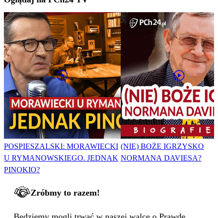
POSPIESZALSKI: MORAWIECKI
(NIE) BOŻE IGRZYSKO
U RYMANOWSKIEGO. JEDNAK
NORMANA DAVIESA?
PINOKIO?
Zróbmy to razem!
Będziemy mogli trwać w naszej walce o Prawdę