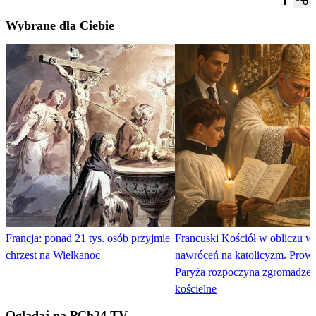
Wybrane dla Ciebie
Francja: ponad 21 tys. osób przyjmie
Francuski Kościół w obliczu wi
chrzest na Wielkanoc
nawróceń na katolicyzm. Prowi
Paryża rozpoczyna zgromadzen
kościelne
Oglądaj na PCh24 TV