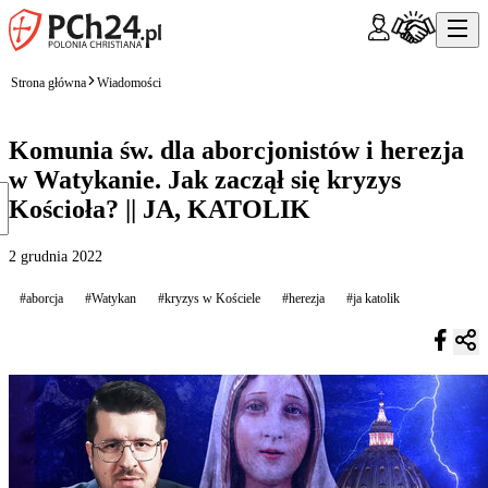
Strona główna
Wiadomości
Komunia św. dla aborcjonistów i herezja
w Watykanie. Jak zaczął się kryzys
Kościoła? || JA, KATOLIK
2 grudnia 2022
#aborcja
#Watykan
#kryzys w Kościele
#herezja
#ja katolik