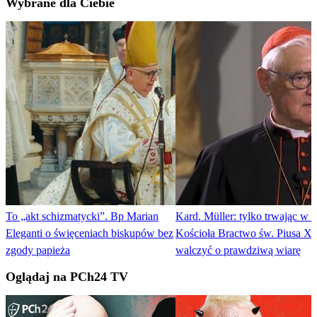
Wybrane dla Ciebie
To „akt schizmatycki”. Bp Marian
Kard. Müller: tylko trwając w ł
Eleganti o święceniach biskupów bez
Kościoła Bractwo św. Piusa X
zgody papieża
walczyć o prawdziwą wiarę
Oglądaj na PCh24 TV