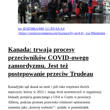
fot. ΙΣΧΣΝΙΚΑ-888, CC BY-SA 4.0
<https://creativecommons.org/licenses/by-sa/4.0>, via Wikimedia
Commons
Kanada: trwają procesy
przeciwników COVID-owego
zamordyzmu. Jest też
postępowanie przeciw Trudeau
Kanadyjski sąd skazał na sześć i pół roku więzienia dwóch
mężczyzn, którzy w 2022 r. mając broń uczestniczyli w organizacji
blokady przejścia granicznego z USA w Coutts w prowincji
Alberta, podczas protestu przeciwko reżimowi sanitarnemu
znanemu jako „konwój wolności”– podały w poniedziałek