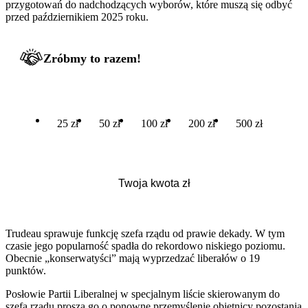
przygotowań do nadchodzących wyborów, które muszą się odbyć
przed październikiem 2025 roku.
Zróbmy to razem!
25 zł
50 zł
100 zł
200 zł
500 zł
Trudeau sprawuje funkcję szefa rządu od prawie dekady. W tym
czasie jego popularność spadła do rekordowo niskiego poziomu.
Obecnie „konserwatyści” mają wyprzedzać liberałów o 19
punktów.
Posłowie Partii Liberalnej w specjalnym liście skierowanym do
szefa rządu proszą go o ponowne przemyślenie obietnicy pozostania