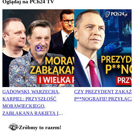
Oglądaj na PCh24 TV
GADOWSKI, WARZECHA,
CZY PREZYDENT ZAKAŻ
KARPIEL: PRZYSZŁOŚĆ
P**NOGRAFII? PRZYŁĄCZ 
MORAWIECKIEGO,
ZABŁĄKANA RAKIETA I
WIELKA PODMIANA
Zróbmy to razem!