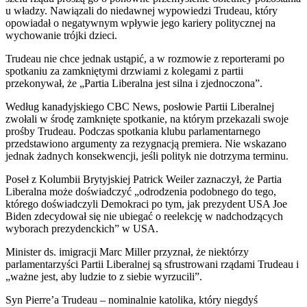
u władzy. Nawiązali do niedawnej wypowiedzi Trudeau, który
opowiadał o negatywnym wpływie jego kariery politycznej na
wychowanie trójki dzieci.
Trudeau nie chce jednak ustąpić, a w rozmowie z reporterami po
spotkaniu za zamkniętymi drzwiami z kolegami z partii
przekonywał, że „Partia Liberalna jest silna i zjednoczona”.
Według kanadyjskiego CBC News, posłowie Partii Liberalnej
zwołali w środę zamknięte spotkanie, na którym przekazali swoje
prośby Trudeau. Podczas spotkania klubu parlamentarnego
przedstawiono argumenty za rezygnacją premiera. Nie wskazano
jednak żadnych konsekwencji, jeśli polityk nie dotrzyma terminu.
Poseł z Kolumbii Brytyjskiej Patrick Weiler zaznaczył, że Partia
Liberalna może doświadczyć „odrodzenia podobnego do tego,
którego doświadczyli Demokraci po tym, jak prezydent USA Joe
Biden zdecydował się nie ubiegać o reelekcję w nadchodzących
wyborach prezydenckich” w USA.
Minister ds. imigracji Marc Miller przyznał, że niektórzy
parlamentarzyści Partii Liberalnej są sfrustrowani rządami Trudeau i
„ważne jest, aby ludzie to z siebie wyrzucili”.
Syn Pierre’a Trudeau – nominalnie katolika, który niegdyś