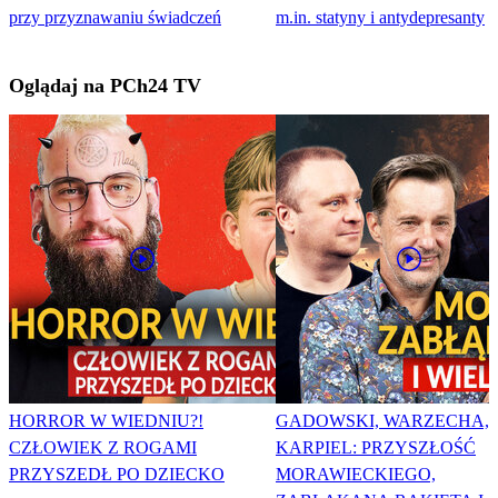
przy przyznawaniu świadczeń
m.in. statyny i antydepresanty
Oglądaj na PCh24 TV
HORROR W WIEDNIU?!
GADOWSKI, WARZECHA,
CZŁOWIEK Z ROGAMI
KARPIEL: PRZYSZŁOŚĆ
PRZYSZEDŁ PO DZIECKO
MORAWIECKIEGO,