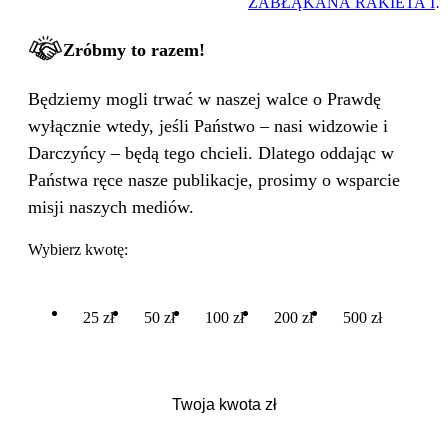
ZABŁĄKANA RAKIETA I
WIELKA PODMIANA
Zróbmy to razem!
Będziemy mogli trwać w naszej walce o Prawdę
wyłącznie wtedy, jeśli Państwo – nasi widzowie i
Darczyńcy – będą tego chcieli. Dlatego oddając w
Państwa ręce nasze publikacje, prosimy o wsparcie
misji naszych mediów.
Wybierz kwotę:
25 zł
50 zł
100 zł
200 zł
500 zł