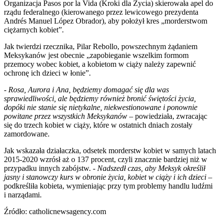
Organizacja Pasos por la Vida (Kroki dla Życia) skierowała apel do
rządu federalnego (kierowanego przez lewicowego prezydenta
Andrés Manuel López Obrador), aby położył kres „morderstwom
ciężarnych kobiet”.
Jak twierdzi rzecznika, Pilar Rebollo, powszechnym żądaniem
Meksykanów jest obecnie „zapobieganie wszelkim formom
przemocy wobec kobiet, a kobietom w ciąży należy zapewnić
ochronę ich dzieci w łonie”.
-
Rosa, Aurora i Ana, będziemy domagać się dla was
sprawiedliwości, ale będziemy również bronić świętości życia,
dopóki nie stanie się nietykalne, niekwestionowane i ponownie
powitane przez wszystkich Meksykanów
– powiedziała, zwracając
się do trzech kobiet w ciąży, które w ostatnich dniach zostały
zamordowane.
Jak wskazała działaczka, odsetek morderstw kobiet w samych latach
2015-2020 wzrósł aż o 137 procent, czyli znacznie bardziej niż w
przypadku innych zabójstw. -
Nadszedł czas, aby Meksyk określił
jasny i stanowczy kurs w obronie życia, kobiet w ciąży i ich dzieci
–
podkreśliła kobieta, wymieniając przy tym problemy handlu ludźmi
i narządami.
Źródło: catholicnewsagency.com