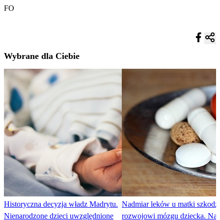
FO
Wybrane dla Ciebie
Historyczna decyzja władz Madrytu.
Nadmiar leków u matki szkodz
Nienarodzone dzieci uwzględnione
rozwojowi mózgu dziecka. Na l