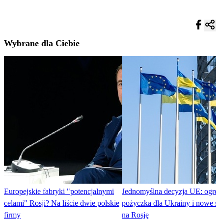
Wybrane dla Ciebie
Europejskie fabryki "potencjalnymi
Jednomyślna decyzja UE: ogr
celami" Rosji? Na liście dwie polskie
pożyczka dla Ukrainy i nowe s
firmy
na Rosję