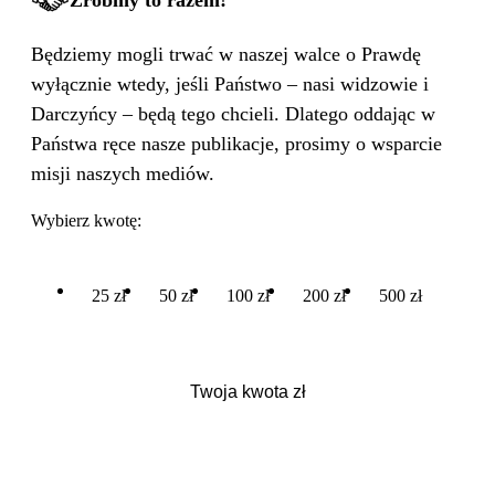
Zróbmy to razem!
Będziemy mogli trwać w naszej walce o Prawdę
wyłącznie wtedy, jeśli Państwo – nasi widzowie i
Darczyńcy – będą tego chcieli. Dlatego oddając w
Państwa ręce nasze publikacje, prosimy o wsparcie
misji naszych mediów.
Wybierz kwotę:
25 zł
50 zł
100 zł
200 zł
500 zł