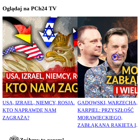
Oglądaj na PCh24 TV
USA, IZRAEL, NIEMCY, ROSJA.
GADOWSKI, WARZECHA,
KTO NAPRAWDĘ NAM
KARPIEL: PRZYSZŁOŚĆ
ZAGRAŻA?
MORAWIECKIEGO,
ZABŁĄKANA RAKIETA I
WIELKA PODMIANA