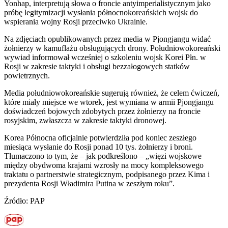
Yonhap, interpretują słowa o froncie antyimperialistycznym jako
próbę legitymizacji wysłania północnokoreańskich wojsk do
wspierania wojny Rosji przeciwko Ukrainie.
Na zdjęciach opublikowanych przez media w Pjongjangu widać
żołnierzy w kamuflażu obsługujących drony. Południowokoreański
wywiad informował wcześniej o szkoleniu wojsk Korei Płn. w
Rosji w zakresie taktyki i obsługi bezzałogowych statków
powietrznych.
Media południowokoreańskie sugerują również, że celem ćwiczeń,
które miały miejsce we wtorek, jest wymiana w armii Pjongjangu
doświadczeń bojowych zdobytych przez żołnierzy na froncie
rosyjskim, zwłaszcza w zakresie taktyki dronowej.
Korea Północna oficjalnie potwierdziła pod koniec zeszłego
miesiąca wysłanie do Rosji ponad 10 tys. żołnierzy i broni.
Tłumaczono to tym, że – jak podkreślono – „więzi wojskowe
między obydwoma krajami wzrosły na mocy kompleksowego
traktatu o partnerstwie strategicznym, podpisanego przez Kima i
prezydenta Rosji Władimira Putina w zeszłym roku”.
Źródło: PAP