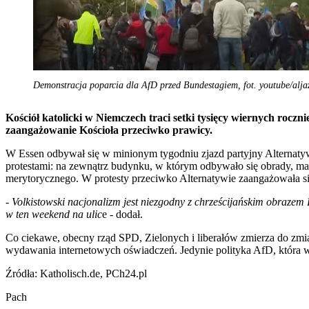
Demonstracja poparcia dla AfD przed Bundestagiem, fot. youtube/alja
Kościół katolicki w Niemczech traci setki tysięcy wiernych rocznie
zaangażowanie Kościoła przeciwko prawicy.
W Essen odbywał się w minionym tygodniu zjazd partyjny Alternatywy
protestami: na zewnątrz budynku, w którym odbywało się obrady, ma
merytorycznego. W protesty przeciwko Alternatywie zaangażowała się
-
Volkistowski nacjonalizm jest niezgodny z chrześcijańskim obrazem
w ten weekend na ulic
e - dodał.
Co ciekawe, obecny rząd SPD, Zielonych i liberałów zmierza do zmi
wydawania internetowych oświadczeń. Jedynie polityka AfD, która w
Źródła: Katholisch.de, PCh24.pl
Pach