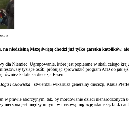
zeera
, na niedzielną Mszę świętą chodzi już tylko garstka katolików, ale
 dla Niemiec. Ugrupowanie, które jest popierane w skali całego kraj
nifestowały tysiące osób, próbując sprowadzić program AfD do jakiej
 również katolicka diecezja Essen.
 Boga i człowieka
- stwierdził wikariusz generalny diecezji, Klaus Pfeffe
an w prawie aborcyjnym, tak, by mordowanie dzieci nienarodzonych uc
ymierzona jest między innymi w masową migrację islamską, budzi aute