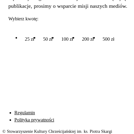
publikacje, prosimy o wsparcie misji naszych mediów.
Wybierz kwotę:
25 zł
50 zł
100 zł
200 zł
500 zł
Regulamin
Polityka prywatności
© Stowarzyszenie Kultury Chrześcijańskiej im. ks. Piotra Skargi