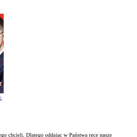
Ł
go chcieli. Dlatego oddając w Państwa ręce nasze