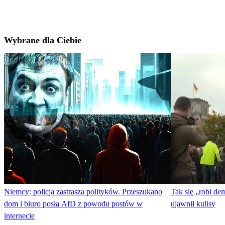
Wybrane dla Ciebie
Niemcy: policja zastrasza polityków. Przeszukano
Tak się „robi d
dom i biuro posła AfD z powodu postów w
ujawnił kulisy
internecie