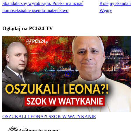
Skandaliczny wyrok sądu. Polska ma uznać
Kolejny skandal
homoseksualne pseudo-małżeństwo
Węgry
Oglądaj na PCh24 TV
OSZUKALI LEONA?! SZOK W WATYKANIE
Zróbmy to razem!