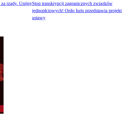
za rządy. Unijny
Stop transkrypcji zagranicznych związków
jednopłciowych! Ordo Iuris przedstawia projekt
ustawy