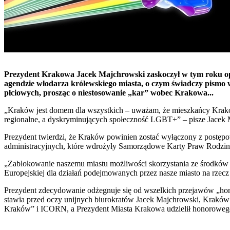
Prezydent Krakowa Jacek Majchrowski zaskoczył w tym roku opini
agendzie włodarza królewskiego miasta, o czym świadczy pismo 
płciowych, prosząc o niestosowanie „kar” wobec Krakowa...
„Kraków jest domem dla wszystkich – uważam, że mieszkańcy Krakow
regionalne, a dyskryminujących społeczność LGBT+” – pisze Jacek 
Prezydent twierdzi, że Kraków powinien zostać wyłączony z postępo
administracyjnych, które wdrożyły Samorządowe Karty Praw Rodzin
„Zablokowanie naszemu miastu możliwości skorzystania ze środków 
Europejskiej dla działań podejmowanych przez nasze miasto na rzecz
Prezydent zdecydowanie odżegnuje się od wszelkich przejawów „homo
stawia przed oczy unijnych biurokratów Jacek Majchrowski, Kraków
Kraków” i ICORN, a Prezydent Miasta Krakowa udzielił honorowego