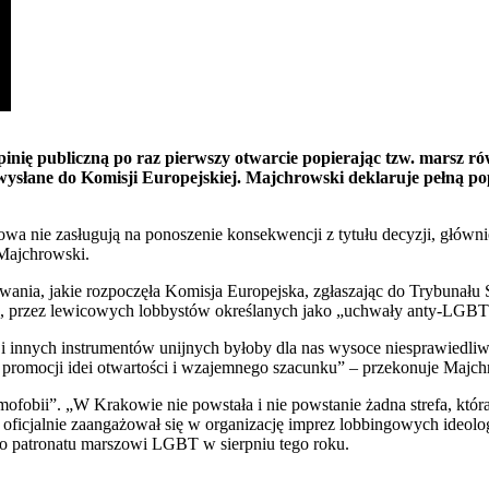
ę publiczną po raz pierwszy otwarcie popierając tzw. marsz równ
wysłane do Komisji Europejskiej. Majchrowski deklaruje pełną po
a nie zasługują na ponoszenie konsekwencji z tytułu decyzji, główn
Majchrowski.
wania, jakie rozpoczęła Komisja Europejska, zgłaszając do Trybunału
, przez lewicowych lobbystów określanych jako „uchwały anty-LGBT
i innych instrumentów unijnych byłoby dla nas wysoce niesprawiedl
 promocji idei otwartości i wzajemnego szacunku” – przekonuje Majch
fobii”. „W Krakowie nie powstała i nie powstanie żadna strefa, któ
 oficjalnie zaangażował się w organizację imprez lobbingowych ideo
 patronatu marszowi LGBT w sierpniu tego roku.