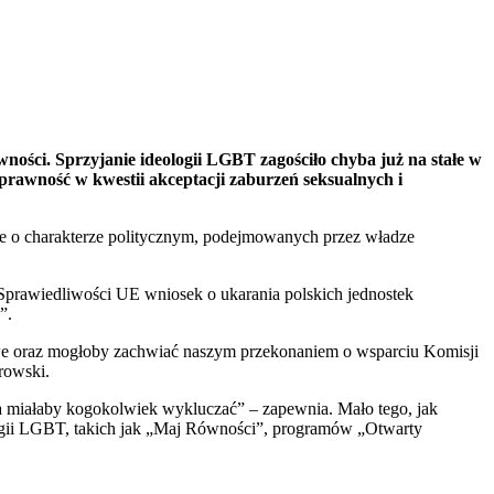
ości. Sprzyjanie ideologii LGBT zagościło chyba już na stałe w
prawność w kwestii akceptacji zaburzeń seksualnych i
ie o charakterze politycznym, podejmowanych przez władze
 Sprawiedliwości UE wniosek o ukarania polskich jednostek
”.
iwe oraz mogłoby zachwiać naszym przekonaniem o wsparciu Komisji
rowski.
ra miałaby kogokolwiek wykluczać” – zapewnia. Mało tego, jak
logii LGBT, takich jak „Maj Równości”, programów „Otwarty