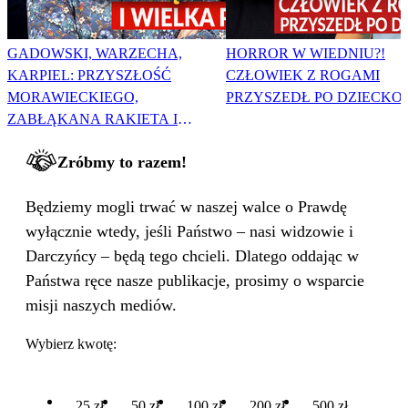
GADOWSKI, WARZECHA,
HORROR W WIEDNIU?!
KARPIEL: PRZYSZŁOŚĆ
CZŁOWIEK Z ROGAMI
MORAWIECKIEGO,
PRZYSZEDŁ PO DZIECKO
ZABŁĄKANA RAKIETA I
WIELKA PODMIANA
Zróbmy to razem!
Będziemy mogli trwać w naszej walce o Prawdę
wyłącznie wtedy, jeśli Państwo – nasi widzowie i
Darczyńcy – będą tego chcieli. Dlatego oddając w
Państwa ręce nasze publikacje, prosimy o wsparcie
misji naszych mediów.
Wybierz kwotę:
25 zł
50 zł
100 zł
200 zł
500 zł