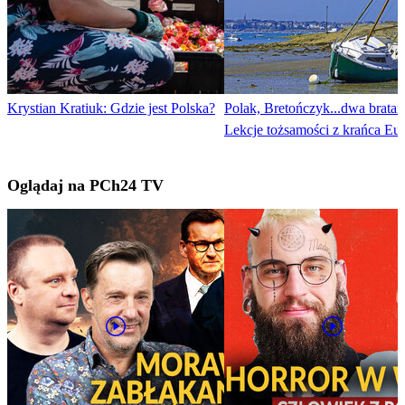
Krystian Kratiuk: Gdzie jest Polska?
Polak, Bretończyk...dwa bratan
Lekcje tożsamości z krańca Eu
Oglądaj na PCh24 TV