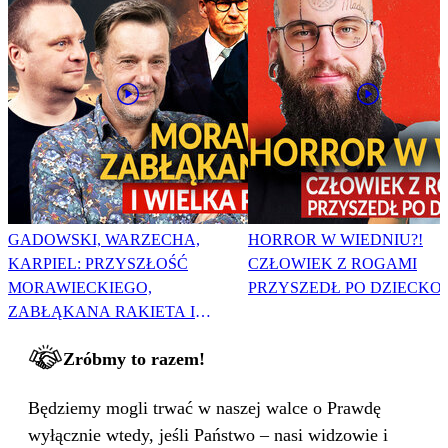
GADOWSKI, WARZECHA,
HORROR W WIEDNIU?!
KARPIEL: PRZYSZŁOŚĆ
CZŁOWIEK Z ROGAMI
MORAWIECKIEGO,
PRZYSZEDŁ PO DZIECKO
ZABŁĄKANA RAKIETA I
WIELKA PODMIANA
Zróbmy to razem!
Będziemy mogli trwać w naszej walce o Prawdę
wyłącznie wtedy, jeśli Państwo – nasi widzowie i