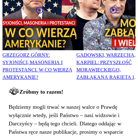
GRZEGORZ GÓRNY:
GADOWSKI, WARZECHA,
SYJONIŚCI, MASONERIA I
KARPIEL: PRZYSZŁOŚĆ
PROTESTANCI. W CO WIERZĄ
MORAWIECKIEGO,
AMERYKANIE?
ZABŁĄKANA RAKIETA I
WIELKA PODMIANA
Zróbmy to razem!
Będziemy mogli trwać w naszej walce o Prawdę
wyłącznie wtedy, jeśli Państwo – nasi widzowie i
Darczyńcy – będą tego chcieli. Dlatego oddając w
Państwa ręce nasze publikacje, prosimy o wsparcie