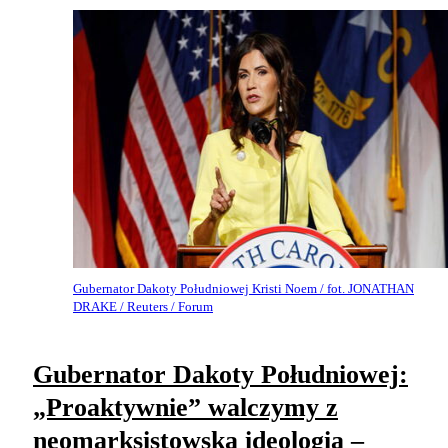
Gubernator Dakoty Południowej Kristi Noem / fot. JONATHAN
DRAKE / Reuters / Forum
Gubernator Dakoty Południowej:
„Proaktywnie” walczymy z
neomarksistowską ideologią –