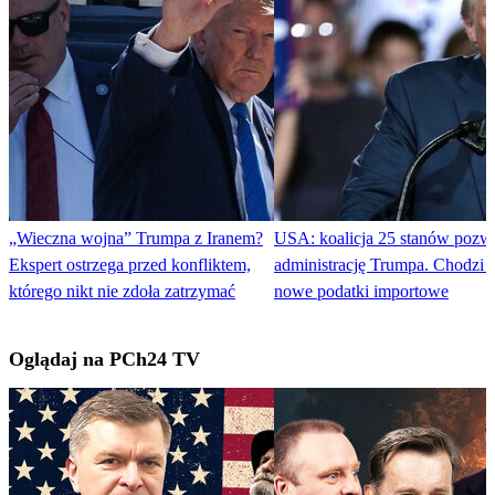
„Wieczna wojna” Trumpa z Iranem?
USA: koalicja 25 stanów pozw
Ekspert ostrzega przed konfliktem,
administrację Trumpa. Chodzi o 
którego nikt nie zdoła zatrzymać
nowe podatki importowe
Oglądaj na PCh24 TV