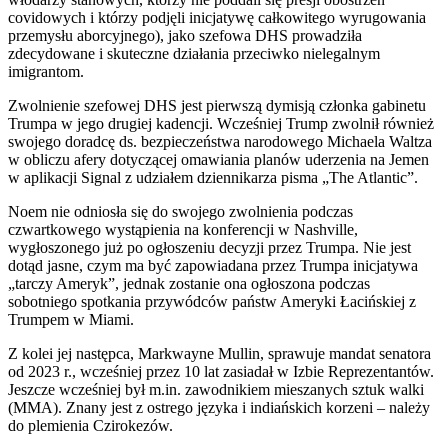
covidowych i którzy podjęli inicjatywę całkowitego wyrugowania
przemysłu aborcyjnego), jako szefowa DHS prowadziła
zdecydowane i skuteczne działania przeciwko nielegalnym
imigrantom.
Zwolnienie szefowej DHS jest pierwszą dymisją członka gabinetu
Trumpa w jego drugiej kadencji. Wcześniej Trump zwolnił również
swojego doradcę ds. bezpieczeństwa narodowego Michaela Waltza
w obliczu afery dotyczącej omawiania planów uderzenia na Jemen
w aplikacji Signal z udziałem dziennikarza pisma „The Atlantic”.
Noem nie odniosła się do swojego zwolnienia podczas
czwartkowego wystąpienia na konferencji w Nashville,
wygłoszonego już po ogłoszeniu decyzji przez Trumpa. Nie jest
dotąd jasne, czym ma być zapowiadana przez Trumpa inicjatywa
„tarczy Ameryk”, jednak zostanie ona ogłoszona podczas
sobotniego spotkania przywódców państw Ameryki Łacińskiej z
Trumpem w Miami.
Z kolei jej następca, Markwayne Mullin, sprawuje mandat senatora
od 2023 r., wcześniej przez 10 lat zasiadał w Izbie Reprezentantów.
Jeszcze wcześniej był m.in. zawodnikiem mieszanych sztuk walki
(MMA). Znany jest z ostrego języka i indiańskich korzeni – należy
do plemienia Czirokezów.