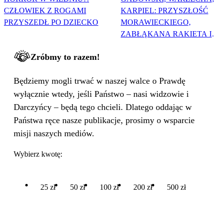
CZŁOWIEK Z ROGAMI
KARPIEL: PRZYSZŁOŚĆ
PRZYSZEDŁ PO DZIECKO
MORAWIECKIEGO,
ZABŁĄKANA RAKIETA I
WIELKA PODMIANA
Zróbmy to razem!
Będziemy mogli trwać w naszej walce o Prawdę
wyłącznie wtedy, jeśli Państwo – nasi widzowie i
Darczyńcy – będą tego chcieli. Dlatego oddając w
Państwa ręce nasze publikacje, prosimy o wsparcie
misji naszych mediów.
Wybierz kwotę:
25 zł
50 zł
100 zł
200 zł
500 zł