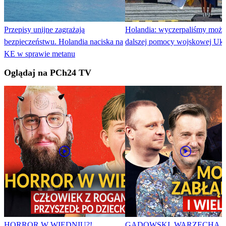
Przepisy unijne zagrażają
Holandia: wyczerpaliśmy możl
bezpieczeństwu. Holandia naciska na
dalszej pomocy wojskowej Ukr
KE w sprawie metanu
Oglądaj na PCh24 TV
HORROR W WIEDNIU?!
GADOWSKI, WARZECHA,