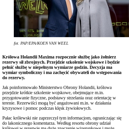
fot. PAP/EPA/KOEN VAN WEEL
Królowa Holandii Maxima rozpocznie służbę jako żołnierz
rezerwy sił zbrojnych. Przejdzie szkolenie wojskowe i będzie
pełnić służbę w niepełnym wymiarze godzin. Decyzja ma
wymiar symboliczny i ma zachęcić obywateli do wstępowania
do rezerwy.
Jak poinformowało Ministerstwo Obrony Holandii, królowa
przejdzie krótkie szkolenie wojskowe, obejmujące m.in.
przygotowanie fizyczne, podstawy strzelania oraz orientację w
terenie. Rezerwiści mogą być angażowani m.in. w działania
kryzysowe i pomoc podczas klęsk żywiołowych.
Pałac królewski nie zaprzeczył tym informacjom, ograniczając się
do lakonicznego komentarza. Według resortu obrony udział
królowej w rezerwie ma duże znaczenie wizerunkowe i może