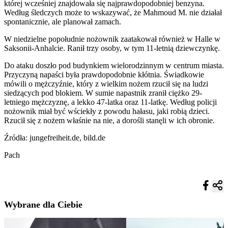
której wcześniej znajdowała się najprawdopodobniej benzyna.
Według śledczych może to wskazywać, że Mahmoud M. nie działał
spontanicznie, ale planował zamach.
W niedzielne popołudnie nożownik zaatakował również w Halle w
Saksonii-Anhalcie. Ranił trzy osoby, w tym 11-letnią dziewczynkę.
Do ataku doszło pod budynkiem wielorodzinnym w centrum miasta.
Przyczyną napaści była prawdopodobnie kłótnia. Świadkowie
mówili o mężczyźnie, który z wielkim nożem rzucił się na ludzi
siedzących pod blokiem. W sumie napastnik zranił ciężko 29-
letniego mężczyznę, a lekko 47-latka oraz 11-latkę. Według policji
nożownik miał być wściekły z powodu hałasu, jaki robią dzieci.
Rzucił się z nożem właśnie na nie, a dorośli stanęli w ich obronie.
Źródła: jungefreiheit.de, bild.de
Pach
Wybrane dla Ciebie