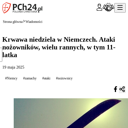
Strona główna
Wiadomości
Krwawa niedziela w Niemczech. Ataki
nożowników, wielu rannych, w tym 11-
latka
19 maja 2025
#Niemcy
#zamachy
#ataki
#nożownicy