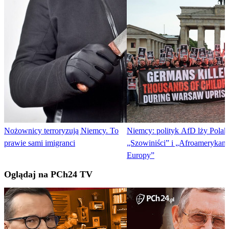
Nożownicy terroryzują Niemcy. To
Niemcy: polityk AfD lży Pola
prawie sami imigranci
„Szowiniści” i „Afroamerykani
Europy”
Oglądaj na PCh24 TV