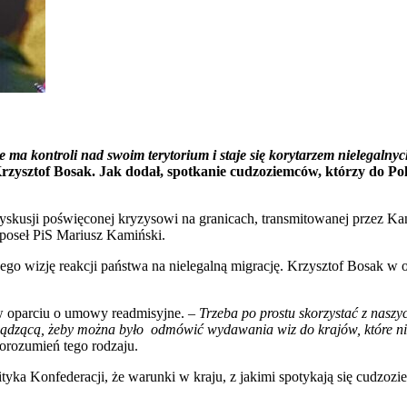
nie ma kontroli nad swoim terytorium i staje się korytarzem nielegaln
Krzysztof Bosak. Jak dodał, spotkanie cudzoziemców, którzy do P
skusji poświęconej kryzysowi na granicach, transmitowanej przez Kana
poseł PiS Mariusz Kamiński.
jego wizję reakcji państwa na nielegalną migrację. Krzysztof Bosak 
 w oparciu o umowy readmisyjne.
– Trzeba po prostu skorzystać z nas
ządzącą, żeby można było odmówić wydawania wiz do krajów, które n
orozumień tego rodzaju.
tyka Konfederacji, że warunki w kraju, z jakimi spotykają się cudzoz