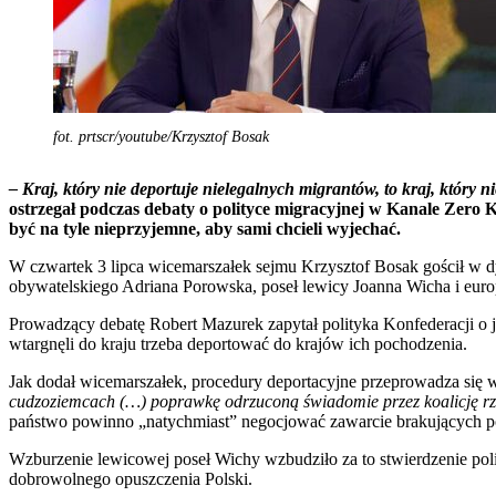
fot. prtscr/youtube/Krzysztof Bosak
– Kraj, który nie deportuje nielegalnych migrantów, to kraj, który 
ostrzegał podczas debaty o polityce migracyjnej w Kanale Zero 
być na tyle nieprzyjemne, aby sami chcieli wyjechać.
W czwartek 3 lipca wicemarszałek sejmu Krzysztof Bosak gościł w dy
obywatelskiego Adriana Porowska, poseł lewicy Joanna Wicha i euro
Prowadzący debatę Robert Mazurek zapytał polityka Konfederacji o 
wtargnęli do kraju trzeba deportować do krajów ich pochodzenia.
Jak dodał wicemarszałek, procedury deportacyjne przeprowadza się
cudzoziemcach (…) poprawkę odrzuconą świadomie przez koalicję r
państwo powinno „natychmiast” negocjować zawarcie brakujących p
Wzburzenie lewicowej poseł Wichy wzbudziło za to stwierdzenie poli
dobrowolnego opuszczenia Polski.