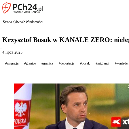
Strona główna
Wiadomości
Krzysztof Bosak w KANALE ZERO: nielega
4 lipca 2025
#migracja
#granice
#granica
#deportacja
#bosak
#migranci
#konfeder