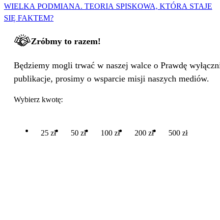
WIELKA PODMIANA. TEORIA SPISKOWA, KTÓRA STAJE
SIĘ FAKTEM?
Zróbmy to razem!
Będziemy mogli trwać w naszej walce o Prawdę wyłącznie
publikacje, prosimy o wsparcie misji naszych mediów.
Wybierz kwotę:
25 zł
50 zł
100 zł
200 zł
500 zł