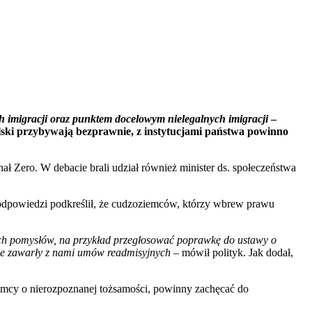
ych imigracji oraz punktem docelowym nielegalnych imigracji
–
olski przybywają bezprawnie, z instytucjami państwa powinno
ł Zero. W debacie brali udział również minister ds. społeczeństwa
w odpowiedzi podkreślił, że cudzoziemców, którzy wbrew prawu
zych pomysłów, na przykład przegłosować poprawkę do ustawy o
ie zawarły z nami umów readmisyjnych –
mówił polityk. Jak dodał,
iemcy o nierozpoznanej tożsamości, powinny zachęcać do