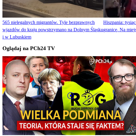
565 nielegalnych migrantów. Tyle bezprawnych
Hiszpania: tysi
wjazdów do kraju powstrzymano na Dolnym Śląsku
granicę. Na mie
i w Lubuskiem
Oglądaj na PCh24 TV