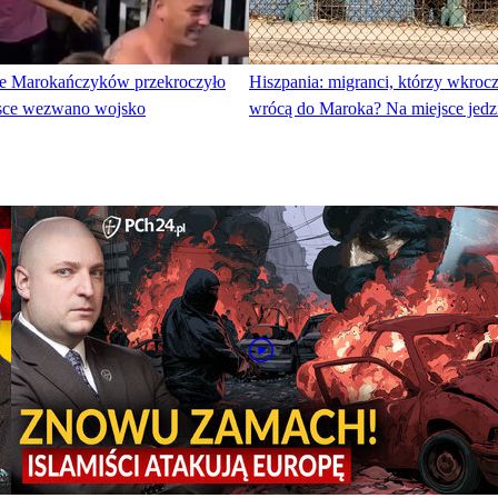
ące Marokańczyków przekroczyło
Hiszpania: migranci, którzy wkrocz
jsce wezwano wojsko
wrócą do Maroka? Na miejsce jedz