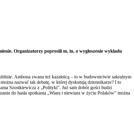
enie. Organizatorzy poprosili m. in. o wygłoszenie wykładu
ublinie. Ambona zwana też
kazalnicą – to w budownictwie sakralnym
można nazwać tak debatę, w której dyskutują dziennikarze? I to
dama Szostkiewicza z „Polityki”. Już sam dobór gości budzi
zaniu do hasła spotkania „Wiara i niewiara w życiu Polaków” można