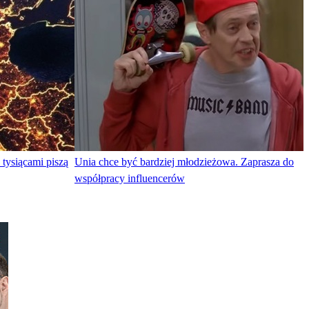
 tysiącami piszą
Unia chce być bardziej młodzieżowa. Zaprasza do
współpracy influencerów