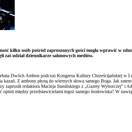
ność kilku osób pośród zaproszonych gości mogła wprawić w zdumi
li zaś udział dziennikarze salonowych mediów.
 Debata Dwóch Ambon podczas Kongresu Kultury Chrześcijańskiej w L
enia kazań. Z ambony płyną do wiernych słowa samego Boga. Jak zatem 
zy zaprosili redaktora Macieja Stasińskiego z „Gazety Wyborczej” i A
ść opinii między przedstawicielami tegoż samego środowiska? W nawią