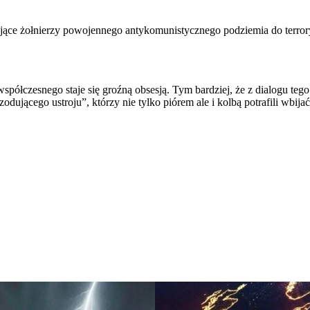
ce żołnierzy powojennego antykomunistycznego podziemia do terrorys
ółczesnego staje się groźną obsesją. Tym bardziej, że z dialogu tego 
odującego ustroju”, którzy nie tylko piórem ale i kolbą potrafili wbi