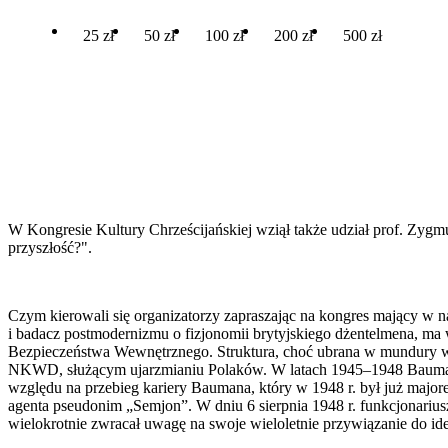
25 zł
50 zł
100 zł
200 zł
500 zł
W Kongresie Kultury Chrześcijańskiej wziął także udział prof. Zygm
przyszłość?".
Czym kierowali się organizatorzy zapraszając na kongres mający w 
i badacz postmodernizmu o fizjonomii brytyjskiego dżentelmena, ma
Bezpieczeństwa Wewnętrznego. Struktura, choć ubrana w mundury w
NKWD, służącym ujarzmianiu Polaków. W latach 1945–1948 Bauman b
względu na przebieg kariery Baumana, który w 1948 r. był już majo
agenta pseudonim „Semjon”. W dniu 6 sierpnia 1948 r. funkcjonariu
wielokrotnie zwracał uwagę na swoje wieloletnie przywiązanie do i