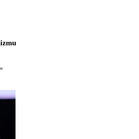
nizmu
an