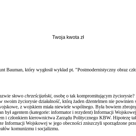
unt Bauman, który wygłosił wykład pt. "Postmodernistyczny obraz czło
nazwie słowo
chrześcijański,
osobę o tak kompromitującym życiorysie? 
 w swoim życiorysie działalność, którą żaden dżentelmen nie powinie
ojskowe, z wojskiem miała niewiele wspólnego. Była bowiem zbrojn
ył agentem (kategorie: informator i rezydent) Informacji Wojskow
rem i członkiem kierownictwa Zarządu Politycznego KBW. Hipotezę ta
sze Informacji Wojskowej w jego obecności zniszczyli sporządzone pr
deałów komunizmu i socjalizmu.