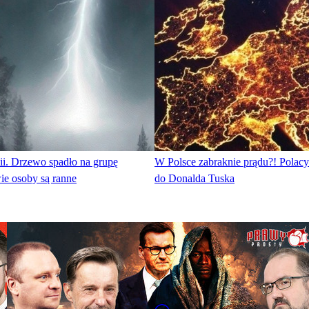
ii. Drzewo spadło na grupę
W Polsce zabraknie prądu?! Polacy
ie osoby są ranne
do Donalda Tuska