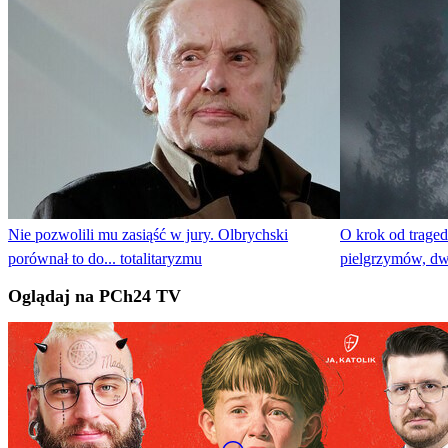
Nie pozwolili mu zasiąść w jury. Olbrychski
O krok od traged
porównał to do... totalitaryzmu
pielgrzymów, dw
Oglądaj na PCh24 TV