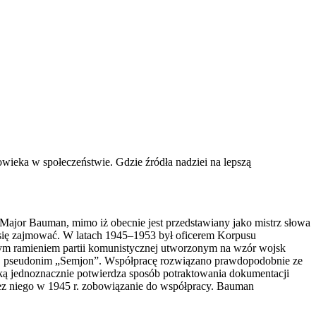
wieka w społeczeństwie. Gdzie źródła nadziei na lepszą
Major Bauman, mimo iż obecnie jest przedstawiany jako mistrz słowa
n się zajmować. W latach 1945–1953 był oficerem Korpusu
ym ramieniem partii komunistycznej utworzonym na wzór wojsk
ej pseudonim „Semjon”. Współpracę rozwiązano prawdopodobnie ze
ką jednoznacznie potwierdza sposób potraktowania dokumentacji
zez niego w 1945 r. zobowiązanie do współpracy. Bauman