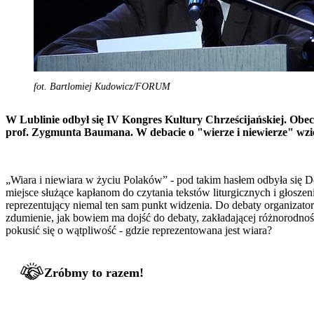
fot. Bartlomiej Kudowicz/FORUM
W Lublinie odbył się IV Kongres Kultury Chrześcijańskiej. Obec
prof. Zygmunta Baumana. W debacie o "wierze i niewierze" wzię
„Wiara i niewiara w życiu Polaków” - pod takim hasłem odbyła się
miejsce służące kapłanom do czytania tekstów liturgicznych i głosz
reprezentujący niemal ten sam punkt widzenia. Do debaty organizator
zdumienie, jak bowiem ma dojść do debaty, zakładającej różnorodno
pokusić się o wątpliwość - gdzie reprezentowana jest wiara?
Zróbmy to razem!