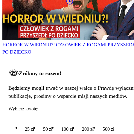
HORROR W WIEDNIU?! CZŁOWIEK Z ROGAMI PRZYSZED
PO DZIECKO
Zróbmy to razem!
Będziemy mogli trwać w naszej walce o Prawdę wyłącznie
publikacje, prosimy o wsparcie misji naszych mediów.
Wybierz kwotę:
25 zł
50 zł
100 zł
200 zł
500 zł