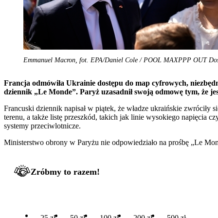
Emmanuel Macron, fot. EPA/Daniel Cole / POOL MAXPPP OUT Do
Francja odmówiła Ukrainie dostępu do map cyfrowych, niezbędn
dziennik „Le Monde”. Paryż uzasadnił swoją odmowę tym, że jest
Francuski dziennik napisał w piątek, że władze ukraińskie zwróciły
terenu, a także listę przeszkód, takich jak linie wysokiego napięcia
systemy przeciwlotnicze.
Ministerstwo obrony w Paryżu nie odpowiedziało na prośbę „Le Mon
Zróbmy to razem!
25 zł
50 zł
100 zł
200 zł
500 zł