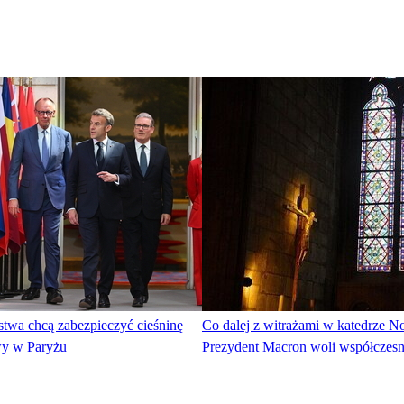
twa chcą zabezpieczyć cieśninę
Co dalej z witrażami w katedrze 
y w Paryżu
Prezydent Macron woli współczesne