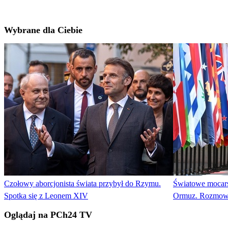
Wybrane dla Ciebie
Czołowy aborcjonista świata przybył do Rzymu.
Światowe mocars
Spotka się z Leonem XIV
Ormuz. Rozmow
Oglądaj na PCh24 TV