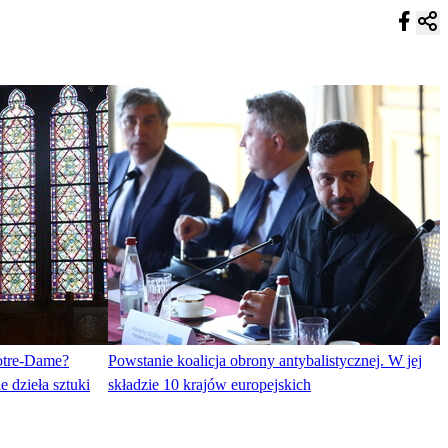
Notre-Dame?
Powstanie koalicja obrony antybalistycznej. W jej
 dzieła sztuki
składzie 10 krajów europejskich