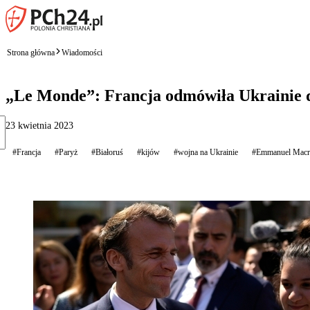
Strona główna
Wiadomości
„Le Monde”: Francja odmówiła Ukrainie d
23 kwietnia 2023
#Francja
#Paryż
#Białoruś
#kijów
#wojna na Ukrainie
#Emmanuel Macr