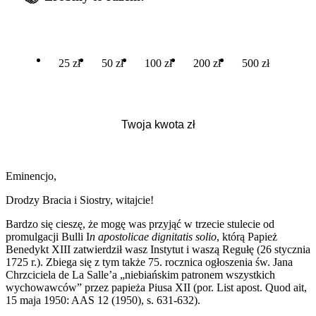
25 zł
50 zł
100 zł
200 zł
500 zł
Eminencjo,
Drodzy Bracia i Siostry, witajcie!
Bardzo się cieszę, że mogę was przyjąć w trzecie stulecie od
promulgacji Bulli I
n apostolicae dignitatis solio
, którą Papież
Benedykt XIII zatwierdził wasz Instytut i waszą Regułę (26 stycznia
1725 r.). Zbiega się z tym także 75. rocznica ogłoszenia św. Jana
Chrzciciela de La Salle’a „niebiańskim patronem wszystkich
wychowawców” przez papieża Piusa XII (por. List apost. Quod ait,
15 maja 1950: AAS 12 (1950), s. 631-632).