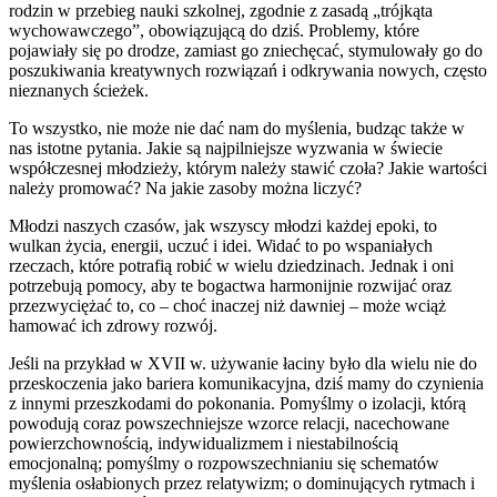
rodzin w przebieg nauki szkolnej, zgodnie z zasadą „trójkąta
wychowawczego”, obowiązującą do dziś. Problemy, które
pojawiały się po drodze, zamiast go zniechęcać, stymulowały go do
poszukiwania kreatywnych rozwiązań i odkrywania nowych, często
nieznanych ścieżek.
To wszystko, nie może nie dać nam do myślenia, budząc także w
nas istotne pytania. Jakie są najpilniejsze wyzwania w świecie
współczesnej młodzieży, którym należy stawić czoła? Jakie wartości
należy promować? Na jakie zasoby można liczyć?
Młodzi naszych czasów, jak wszyscy młodzi każdej epoki, to
wulkan życia, energii, uczuć i idei. Widać to po wspaniałych
rzeczach, które potrafią robić w wielu dziedzinach. Jednak i oni
potrzebują pomocy, aby te bogactwa harmonijnie rozwijać oraz
przezwyciężać to, co – choć inaczej niż dawniej – może wciąż
hamować ich zdrowy rozwój.
Jeśli na przykład w XVII w. używanie łaciny było dla wielu nie do
przeskoczenia jako bariera komunikacyjna, dziś mamy do czynienia
z innymi przeszkodami do pokonania. Pomyślmy o izolacji, którą
powodują coraz powszechniejsze wzorce relacji, nacechowane
powierzchownością, indywidualizmem i niestabilnością
emocjonalną; pomyślmy o rozpowszechnianiu się schematów
myślenia osłabionych przez relatywizm; o dominujących rytmach i