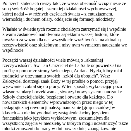
Po trzech stuleciach cieszy fakt, że wasza obecność wciąż niesie ze
sobą świeżość bogatej i szerokiej działalności wychowawczej,
której nadal – w różnych częściach świata – z entuzjazmem,
wiernością i duchem ofiary, oddajecie się formacji młodzieży.
Właśnie w świetle tych rocznic chciałbym zatrzymać się i wspólnie
z wami zastanowić nad dwoma aspektami waszej historii, które
uważam za ważne dla nas wszystkich: wrażliwością na aktualną
rzeczywistość oraz służebnym i misyjnym wymiarem nauczania we
wspólnocie.
Początki waszej działalności wiele mówią o „aktualnej
rzeczywistości”. Św. Jan Chrzciciel de La Salle odpowiedział na
prośbę o pomoc ze strony świeckiego, Adriana Nyela, który miał
trudności w utrzymaniu swoich „szkół dla ubogich”. Wasz
Założyciel dostrzegł znak Boży w tej prośbie o pomoc, przyjął
wyzwanie i zabrał się do pracy. W ten sposób, wykraczając poza
własne zamiary i oczekiwania, stworzył nowy system nauczania:
Szkoły chrześcijańskie, bezpłatne i otwarte dla każdego. Do
nowatorskich elementów wprowadzonych przez niego w tej
pedagogicznej rewolucji należą: nauczanie [grup uczniów] w
klasach – a nie indywidualne; zastąpienie łaciny językiem
francuskim jako językiem wykładowym, zrozumiałym dla
wszystkich; zajęcia w niedzielę, w których mogli uczestniczyć także
młodzi zmuszeni do pracy w dni powszednie; zaangażowanie