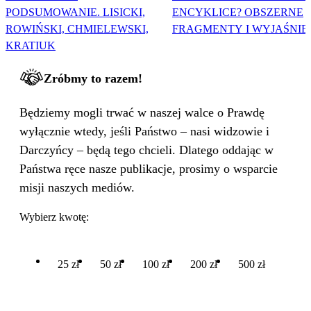
PODSUMOWANIE. LISICKI,
ENCYKLICE? OBSZERNE
ROWIŃSKI, CHMIELEWSKI,
FRAGMENTY I WYJAŚNIE
KRATIUK
Zróbmy to razem!
Będziemy mogli trwać w naszej walce o Prawdę
wyłącznie wtedy, jeśli Państwo – nasi widzowie i
Darczyńcy – będą tego chcieli. Dlatego oddając w
Państwa ręce nasze publikacje, prosimy o wsparcie
misji naszych mediów.
Wybierz kwotę:
25 zł
50 zł
100 zł
200 zł
500 zł