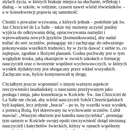
stylach życia, w których brakuje miejsca na słuchanie, refleksję i
dialog – w szkole, w rodzinie, czasem nawet wśród rówieśników –
a w konsekwencji pojawia się samotność.
Chodzi o poważne wyzwania, z których jednak – podobnie jak św.
Jan Chrzciciel de La Salle – także my możemy uczynić punkty
wyjścia do odkrywania dróg, opracowywania narzędzi i
wprowadzania nowych języków [komunikowania], aby nadal
trafiać do serc uczniów, pomagając im i zachęcając do odważnego
pokonywania wszelkich trudności, by w życiu dawać z siebie to, co
najlepsze, zgodnie z Bożymi planami. Godna pochwały jest w tym
względzie troska, jaką okazujecie w swoich szkołach o formację
nauczycieli oraz o tworzenie wspólnot wychowawczych, w których
wysiłek dydaktyczny jest ubogacany przez wkład wszystkich.
Zachęcam was, byście kontynuowali tę drogę.
Chciałbym jeszcze wspomnieć o innym ważnym aspekcie
rzeczywistości lasaliańskiej: o nauczaniu przeżywanym jako
posługa i misja, jako konsekracja w Kościele. Św. Jan Chrzciciel de
La Salle nie chciał, aby wśród nauczycieli Szkół Chrześcijańskich
byli kapłani, lecz jedynie „bracia” – po to, by wszelki wasz wysiłek,
z pomocą Bożą, był skierowany na wychowanie uczniów. Lubił
mawiać: „Waszym ołtarzem jest katedra nauczycielska”, promując
tym samym w Kościele swojej epoki rzeczywistość dotąd nieznaną:
nauczycieli i katechetów świeckich, którzy w ramach wspólnoty