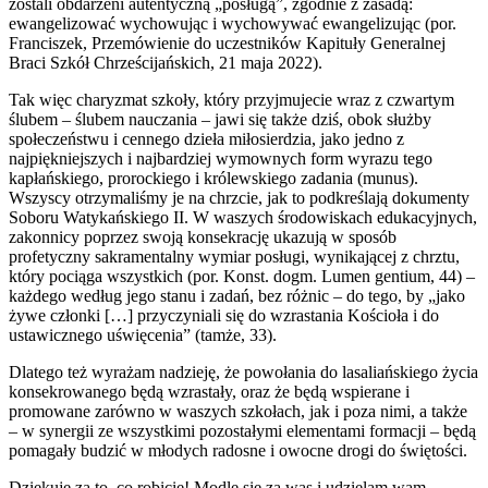
zostali obdarzeni autentyczną „posługą”, zgodnie z zasadą:
ewangelizować wychowując i wychowywać ewangelizując (por.
Franciszek, Przemówienie do uczestników Kapituły Generalnej
Braci Szkół Chrześcijańskich, 21 maja 2022).
Tak więc charyzmat szkoły, który przyjmujecie wraz z czwartym
ślubem – ślubem nauczania – jawi się także dziś, obok służby
społeczeństwu i cennego dzieła miłosierdzia, jako jedno z
najpiękniejszych i najbardziej wymownych form wyrazu tego
kapłańskiego, prorockiego i królewskiego zadania (munus).
Wszyscy otrzymaliśmy je na chrzcie, jak to podkreślają dokumenty
Soboru Watykańskiego II. W waszych środowiskach edukacyjnych,
zakonnicy poprzez swoją konsekrację ukazują w sposób
profetyczny sakramentalny wymiar posługi, wynikającej z chrztu,
który pociąga wszystkich (por. Konst. dogm. Lumen gentium, 44) –
każdego według jego stanu i zadań, bez różnic – do tego, by „jako
żywe członki […] przyczyniali się do wzrastania Kościoła i do
ustawicznego uświęcenia” (tamże, 33).
Dlatego też wyrażam nadzieję, że powołania do lasaliańskiego życia
konsekrowanego będą wzrastały, oraz że będą wspierane i
promowane zarówno w waszych szkołach, jak i poza nimi, a także
– w synergii ze wszystkimi pozostałymi elementami formacji – będą
pomagały budzić w młodych radosne i owocne drogi do świętości.
Dziękuję za to, co robicie! Modlę się za was i udzielam wam