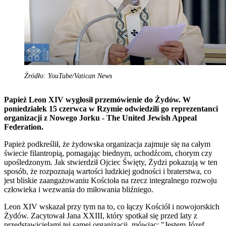
Źródło: YouTube/Vatican News
Papież Leon XIV wygłosił przemówienie do Żydów. W
poniedziałek 15 czerwca w Rzymie odwiedzili go reprezentanci
organizacji z Nowego Jorku - The United Jewish Appeal
Federation.
Papież podkreślił, że żydowska organizacja zajmuje się na całym
świecie filantropią, pomagając biednym, uchodźcom, chorym czy
upośledzonym. Jak stwierdził Ojciec Święty, Żydzi pokazują w ten
sposób, że rozpoznają wartości ludzkiej godności i braterstwa, co
jest bliskie zaangażowaniu Kościoła na rzecz integralnego rozwoju
człowieka i wezwania do miłowania bliźniego.
Leon XIV wskazał przy tym na to, co łączy Kościół i nowojorskich
Żydów. Zacytował Jana XXIII, który spotkał się przed laty z
przedstawicielami tej samej organizacji, mówiąc: "Jestem Józef,