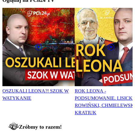
Oglądaj na PCh24 TV
OSZUKALI LEONA?! SZOK W
ROK LEONA -
WATYKANIE
PODSUMOWANIE. LISICKI
ROWIŃSKI, CHMIELEWSKI
KRATIUK
Zróbmy to razem!