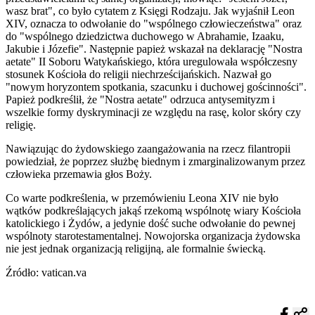
wasz brat", co było cytatem z Księgi Rodzaju. Jak wyjaśnił Leon
XIV, oznacza to odwołanie do "wspólnego człowieczeństwa" oraz
do "wspólnego dziedzictwa duchowego w Abrahamie, Izaaku,
Jakubie i Józefie". Następnie papież wskazał na deklarację "Nostra
aetate" II Soboru Watykańskiego, która uregulowała współczesny
stosunek Kościoła do religii niechrześcijańskich. Nazwał go
"nowym horyzontem spotkania, szacunku i duchowej gościnności".
Papież podkreślił, że "Nostra aetate" odrzuca antysemityzm i
wszelkie formy dyskryminacji ze względu na rasę, kolor skóry czy
religię.
Nawiązując do żydowskiego zaangażowania na rzecz filantropii
powiedział, że poprzez służbę biednym i zmarginalizowanym przez
człowieka przemawia głos Boży.
Co warte podkreślenia, w przemówieniu Leona XIV nie było
wątków podkreślających jakąś rzekomą wspólnotę wiary Kościoła
katolickiego i Żydów, a jedynie dość suche odwołanie do pewnej
wspólnoty starotestamentalnej. Nowojorska organizacja żydowska
nie jest jednak organizacją religijną, ale formalnie świecką.
Źródło: vatican.va