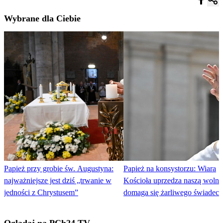
Wybrane dla Ciebie
Papież przy grobie św. Augustyna:
Papież na konsystorzu: Wiara
najważniejsze jest dziś „trwanie w
Kościoła uprzedza naszą wolno
jedności z Chrystusem”
domaga się żarliwego świadec