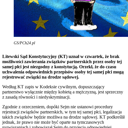
GS/PCh24.pl
Litewski Sąd Konstytucyjny (KT) uznał w czwartek, że brak
możliwości zawierania związków partnerskich przez osoby tej
samej płci jest niezgodny z konstytucją. Orzekł, że do czasu
uchwalenia odpowiednich przepisów osoby tej samej płci mogą
rejestrować związki na drodze sądowej.
Według KT zapis w Kodeksie cywilnym, dopuszczający
partnerstwo wyłącznie między kobietą a mężczyzną, jest sprzeczny
z zasadą równości i niedyskryminacji.
Zgodnie z orzeczeniem, dopóki Sejm nie ustanowi procedury
rejestracji związków partnerskich, w tym tej samej płci, legalizacja
takich związków będzie możliwa na drodze sądowej. KT podkreślił
jednak, że prawo nie może być oparte na tymczasowych
rozwiązaniach i zobowiązał Sejm do przyjęcia odpowiedniej