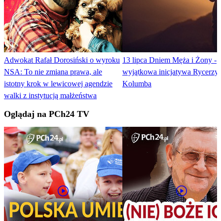
Adwokat Rafał Dorosiński o wyroku
13 lipca Dniem Męża i Żony -
NSA: To nie zmiana prawa, ale
wyjątkowa inicjatywa Rycerzy
istotny krok w lewicowej agendzie
Kolumba
walki z instytucją małżeństwa
Oglądaj na PCh24 TV