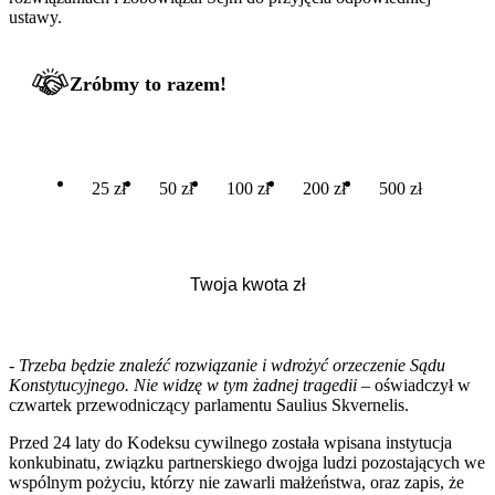
ustawy.
Zróbmy to razem!
25 zł
50 zł
100 zł
200 zł
500 zł
- Trzeba będzie znaleźć rozwiązanie i wdrożyć orzeczenie Sądu
Konstytucyjnego. Nie widzę w tym żadnej tragedii
– oświadczył w
czwartek przewodniczący parlamentu Saulius Skvernelis.
Przed 24 laty do Kodeksu cywilnego została wpisana instytucja
konkubinatu, związku partnerskiego dwojga ludzi pozostających we
wspólnym pożyciu, którzy nie zawarli małżeństwa, oraz zapis, że