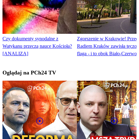
Czy dokumenty synodalne z
Zgorszenie w Krakowie! Przed
Watykanu przeczą nauce Kościoła?
Radiem Kraków zawisła tęczo
[ANALIZA]
flaga - i to obok Biało-Czerwon
Oglądaj na PCh24 TV