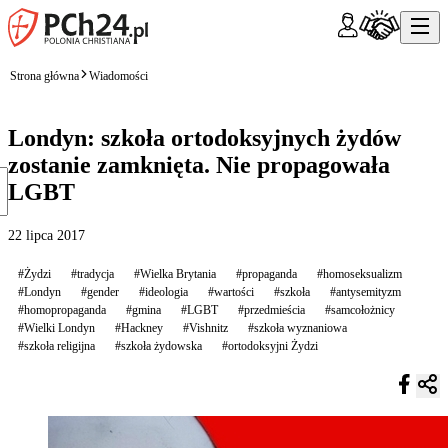
Strona główna
Wiadomości
Londyn: szkoła ortodoksyjnych żydów
zostanie zamknięta. Nie propagowała
LGBT
22 lipca 2017
#Żydzi
#tradycja
#Wielka Brytania
#propaganda
#homoseksualizm
#Londyn
#gender
#ideologia
#wartości
#szkoła
#antysemityzm
#homopropaganda
#gmina
#LGBT
#przedmieścia
#samcołożnicy
#Wielki Londyn
#Hackney
#Vishnitz
#szkoła wyznaniowa
#szkoła religijna
#szkoła żydowska
#ortodoksyjni Żydzi