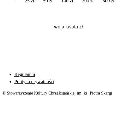
25 zł
50 zł
100 zł
200 zł
500 zł
Regulamin
Polityka prywatności
© Stowarzyszenie Kultury Chrześcijańskiej im. ks. Piotra Skargi