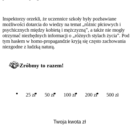
Inspektorzy orzekli, że uczennice szkoły były pozbawiane
możliwości dotarcia do wiedzy na temat „różnic płciowych i
psychicznych między kobietą i mężczyzną”, a także nie mogły
otrzymać niezbędnych informacji o „różnych stylach życia”. Pod
tym hasłem w homo-propagandzie kryją się często zachowania
niezgodne z ludzką naturą.
Zróbmy to razem!
25 zł
50 zł
100 zł
200 zł
500 zł