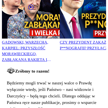
GADOWSKI, WARZECHA,
CZY PREZYDENT ZAKAŻ
KARPIEL: PRZYSZŁOŚĆ
P**NOGRAFII? PRZYŁĄCZ 
MORAWIECKIEGO,
ZABŁĄKANA RAKIETA I
WIELKA PODMIANA
Zróbmy to razem!
Będziemy mogli trwać w naszej walce o Prawdę
wyłącznie wtedy, jeśli Państwo – nasi widzowie i
Darczyńcy – będą tego chcieli. Dlatego oddając w
Państwa ręce nasze publikacje, prosimy o wsparcie