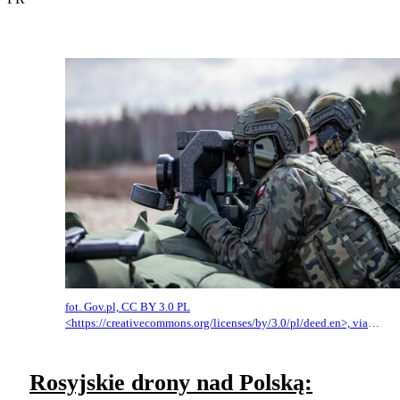
fot. Gov.pl, CC BY 3.0 PL
<https://creativecommons.org/licenses/by/3.0/pl/deed.en>, via
Wikimedia Commons
Rosyjskie drony nad Polską: