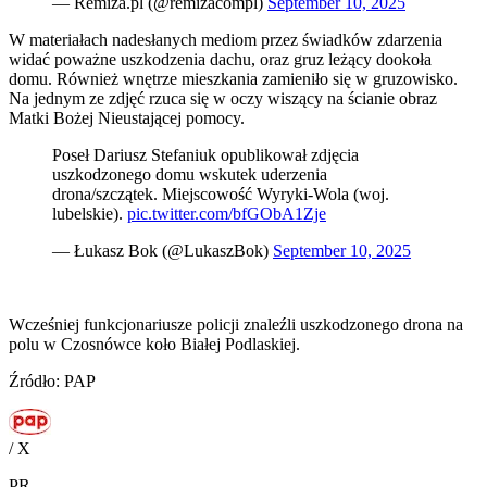
— Remiza.pl (@remizacompl)
September 10, 2025
W materiałach nadesłanych mediom przez świadków zdarzenia
widać poważne uszkodzenia dachu, oraz gruz leżący dookoła
domu. Również wnętrze mieszkania zamieniło się w gruzowisko.
Na jednym ze zdjęć rzuca się w oczy wiszący na ścianie obraz
Matki Bożej Nieustającej pomocy.
Poseł Dariusz Stefaniuk opublikował zdjęcia
uszkodzonego domu wskutek uderzenia
drona/szczątek. Miejscowość Wyryki-Wola (woj.
lubelskie).
pic.twitter.com/bfGObA1Zje
— Łukasz Bok (@LukaszBok)
September 10, 2025
Wcześniej funkcjonariusze policji znaleźli uszkodzonego drona na
polu w Czosnówce koło Białej Podlaskiej.
Źródło: PAP
/ X
PR