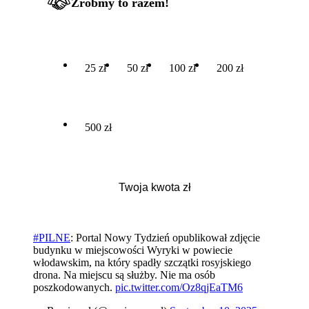
Zróbmy to razem!
25 zł
50 zł
100 zł
200 zł
500 zł
#PILNE
: Portal Nowy Tydzień opublikował zdjęcie
budynku w miejscowości Wyryki w powiecie
włodawskim, na który spadły szczątki rosyjskiego
drona. Na miejscu są służby. Nie ma osób
poszkodowanych.
pic.twitter.com/Oz8qjEaTM6