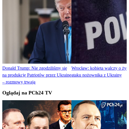
Donald Trump: Nie zgodziliśmy się
Wrocław: kobieta walczy o życ
na produkcję Patriotów przez Ukrainę
ataku nożownika z Ukrainy
– rozmowy trwają
Oglądaj na PCh24 TV