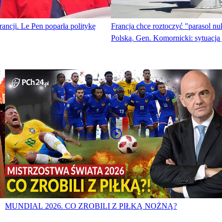
ncji. Le Pen poparła politykę
Francja chce roztoczyć "parasol nu
Polską. Gen. Komornicki: sytuacj
MUNDIAL 2026. CO ZROBILI Z PIŁKĄ NOŻNĄ?