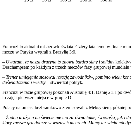
Francuzi to aktualni mistrzowie świata. Cztery lata temu w finale 
meczu w Paryżu wygrali z Brazylią 3:0.
– Uważam, że nasza drużyna to znowu bardzo silny i solidny
kolekty
Deschampsem po każdym z trzech meczów fazy grupowej mundialu 
– Trener umiejętnie stosował rotację zawodników, pomimo wielu kont
doświadczenia i wiedzy
– stwierdził polityk.
Francuzi w fazie grupowej pokonali Australię 4:1, Danię 2:1 i po dwó
to zajęli pierwsze miejsce w grupie D.
Polacy natomiast bezbramkowo zremisowali z Meksykiem, później poko
– Żadna drużyna na świecie nie ma zarówno takiej świeżości, jak i d
który zawsze gra dobrze w ważnych meczach. Mamy też wielu młody