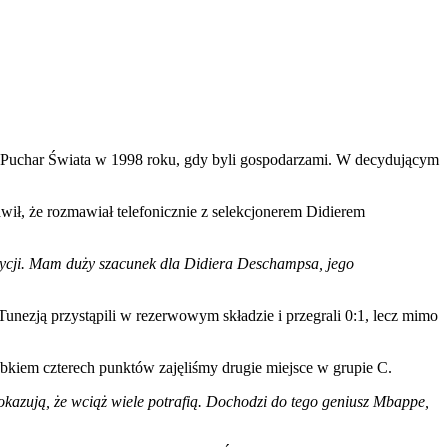
też Puchar Świata w 1998 roku, gdy byli gospodarzami. W decydującym
ł, że rozmawiał telefonicznie z selekcjonerem Didierem
ozycji. Mam duży szacunek dla Didiera Deschampsa, jego
Tunezją przystąpili w rezerwowym składzie i przegrali 0:1, lecz mimo
obkiem czterech punktów zajęliśmy drugie miejsce w grupie C.
okazują, że wciąż wiele potrafią. Dochodzi do tego geniusz Mbappe,