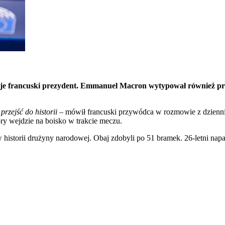
widuje francuski prezydent. Emmanuel Macron wytypował również 
rzejść do historii –
mówił francuski przywódca w rozmowie z dzienni
ry wejdzie na boisko w trakcie meczu.
istorii drużyny narodowej. Obaj zdobyli po 51 bramek. 26-letni napastni