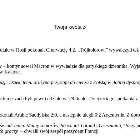
mundialu w Rosji pokonali Chorwację 4:2. „Trójkolorowi” wywalczyli 
w – kontynuował Macron w wywiadzie dla paryskiego dziennika. Wyjawi
w Katarze.
uzji. Dzięki temu drużyna przystąpi do meczu z Polską w dobrej dysp
ch meczach byli pewni udziału w 1/8 finału. Do trzeciego spotkania z 
nali Arabię Saudyjską 2:0, a następnie ulegli 0:2 Argentynie. Z dor
oświadczenia. Mamy seniorów, takich jak Giroud i Griezmann, którzy p
ch graczy
– chwalił swój zespół prezydent Francji.