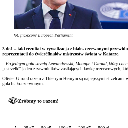
fot. flickr.com/ European Parliament
3 do1 – taki rezultat w rywalizacja z biało- czerwonymi prze
reprezentacji do ćwierćfinałów mistrzostw świata w Katarze.
– Po jednym golu strzelą Lewandowski, Mbappe i Giroud, który chce p
„ustrzelić” jeden z zawodników zasilających ławkę rezerwowych, któ
Olivier Giroud razem z Thierrym Henrym są najlepszymi strzelcami w h
gola biało-czerwonym.
Zróbmy to razem!
25 zł
50 zł
100 zł
200 zł
500 zł