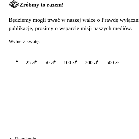
Zróbmy to razem!
Będziemy mogli trwać w naszej walce o Prawdę wyłącznie
publikacje, prosimy o wsparcie misji naszych mediów.
Wybierz kwotę:
25 zł
50 zł
100 zł
200 zł
500 zł
Regulamin