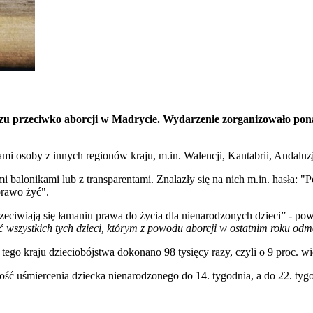
szu przeciwko aborcji w Madrycie. Wydarzenie zorganizowało ponad
i osoby z innych regionów kraju, m.in. Walencji, Kantabrii, Andaluzji
balonikami lub z transparentami. Znalazły się na nich m.in. hasła: "P
prawo żyć".
zeciwiają się łamaniu prawa do życia dla nienarodzonych dzieci” - po
ęć wszystkich tych dzieci, którym z powodu aborcji w ostatnim roku 
tego kraju dzieciobójstwa dokonano 98 tysięcy razy, czyli o 9 proc. wi
 uśmiercenia dziecka nienarodzonego do 14. tygodnia, a do 22. tygod