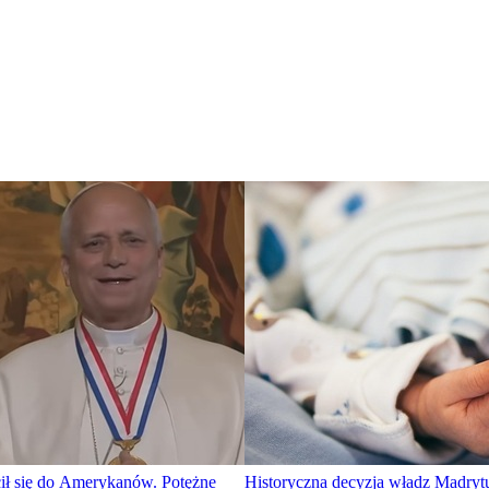
ł się do Amerykanów. Potężne
Historyczna decyzja władz Madryt