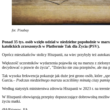
fot. Pixabay
Ponad 35 tys. osób wzięło udział w niedzielne popołudnie w mar
katolickich zrzeszonych w Platformie Tak dla Życia (PSV).
Oprócz mieszkańców stolicy Hiszpanii, na wiec przybyły też autokaram
Większość uczestników wydarzenia pojawiła się na marszu z zielonymi 
decydować o prawie do życia", "Dziecko nie zna przepisów, ale ma 
Tak wysoka frekwencja pokazuje jak duże jest grono osób, które „spr
Garcia
.– Podczas niedzielnego marszu uczciliśmy minutą ciszy pami
Według statystyk ministerstwa zdrowia Hiszpanii w 2023 r. na terenie 
W Hiszpanii obowiązują przepisy dopuszczające dobrowolną możliwość
życiu matki.
(PAP)/oprac. FA