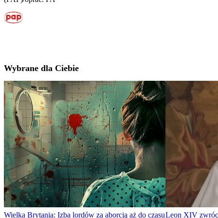
Wybrane dla Ciebie
Wielka Brytania: Izba lordów za aborcją aż do czasu
Leon XIV zwróci