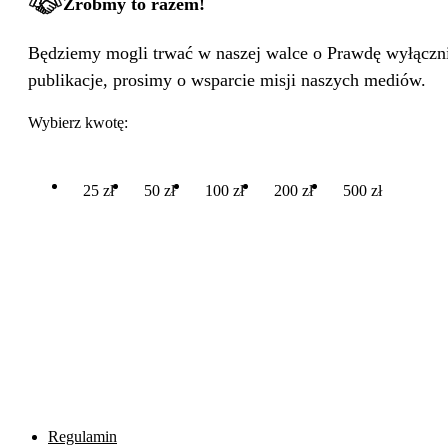
Zróbmy to razem!
Będziemy mogli trwać w naszej walce o Prawdę wyłącznie
publikacje, prosimy o wsparcie misji naszych mediów.
Wybierz kwotę:
25 zł
50 zł
100 zł
200 zł
500 zł
Regulamin