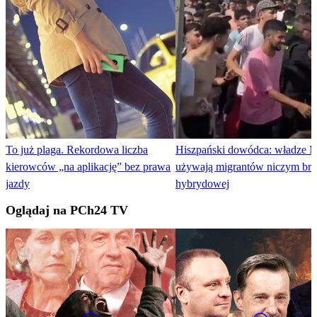
To już plaga. Rekordowa liczba
Hiszpański dowódca: władze 
kierowców „na aplikację” bez prawa
używają migrantów niczym bro
jazdy
hybrydowej
Oglądaj na PCh24 TV