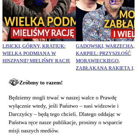
LISICKI, GÓRNY, KRATIUK:
GADOWSKI, WARZECHA,
WIELKA PODMIANA W
KARPIEL: PRZYSZŁOŚĆ
HISZPANII? MIELIŚMY RACJĘ
MORAWIECKIEGO,
ZABŁĄKANA RAKIETA I
WIELKA PODMIANA
Zróbmy to razem!
Będziemy mogli trwać w naszej walce o Prawdę
wyłącznie wtedy, jeśli Państwo – nasi widzowie i
Darczyńcy – będą tego chcieli. Dlatego oddając w
Państwa ręce nasze publikacje, prosimy o wsparcie
misji naszych mediów.