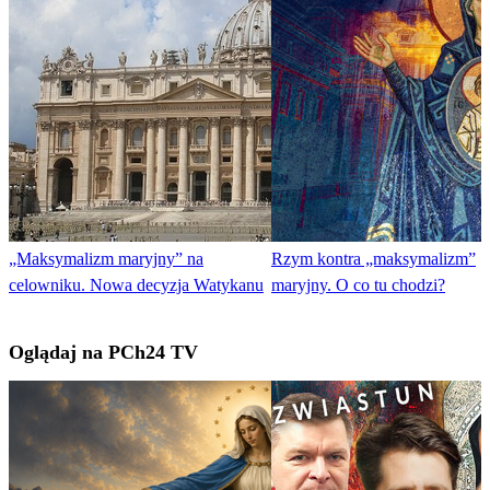
„Maksymalizm maryjny” na
Rzym kontra „maksymalizm”
celowniku. Nowa decyzja Watykanu
maryjny. O co tu chodzi?
Oglądaj na PCh24 TV