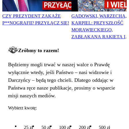
CZY PREZYDENT ZAKAŻE
GADOWSKI, WARZECHA,
P**NOGRAFII? PRZYŁĄCZ SIĘ!
KARPIEL: PRZYSZŁOŚĆ
MORAWIECKIEGO,
ZABŁĄKANA RAKIETA I
WIELKA PODMIANA
Zróbmy to razem!
Będziemy mogli trwać w naszej walce o Prawdę
wyłącznie wtedy, jeśli Państwo – nasi widzowie i
Darczyńcy – będą tego chcieli. Dlatego oddając w
Państwa ręce nasze publikacje, prosimy o wsparcie
misji naszych mediów.
Wybierz kwotę:
25 zł
50 zł
100 zł
200 zł
500 zł