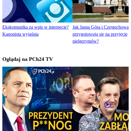
Ekskomunika za wpis w internecie?
Jak Jasna Góra i Częstochowa
Kanonista wyjaśnia
przygotowują się na przyjęcie
pielgrzymów?
Oglądaj na PCh24 TV