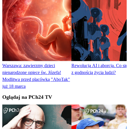
Warszawa: zawierzmy dzieci
Rewolucja AI i aborcja. Co się 
nienarodzone opiece św. Józefa!
z godnością życia ludzi?
Modlitwa przed placówką "AboTak"
już 18 marca
Oglądaj na PCh24 TV