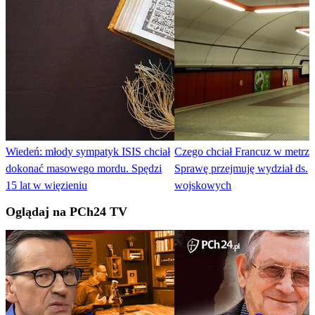
Wiedeń: młody sympatyk ISIS chciał
Czego chciał Francuz w metrze
dokonać masowego mordu. Spędzi
Sprawę przejmuję wydział ds.
15 lat w więzieniu
wojskowych
Oglądaj na PCh24 TV