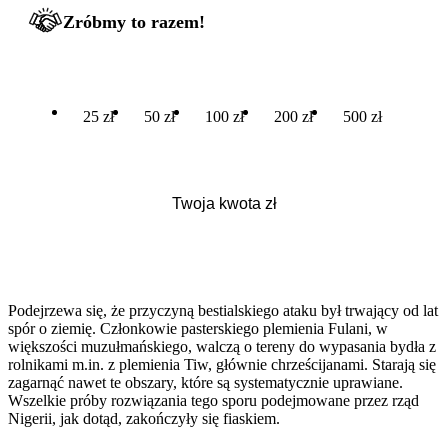
Zróbmy to razem!
25 zł
50 zł
100 zł
200 zł
500 zł
Podejrzewa się, że przyczyną bestialskiego ataku był trwający od lat
spór o ziemię. Członkowie pasterskiego plemienia Fulani, w
większości muzułmańskiego, walczą o tereny do wypasania bydła z
rolnikami m.in. z plemienia Tiw, głównie chrześcijanami. Starają się
zagarnąć nawet te obszary, które są systematycznie uprawiane.
Wszelkie próby rozwiązania tego sporu podejmowane przez rząd
Nigerii, jak dotąd, zakończyły się fiaskiem.