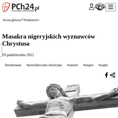
Strona główna
Wiadomości
Masakra nigeryjskich wyznawców
Chrystusa
19 października 2012
#muzłumanie
#przesladowanie chrześcijan
#zamach
#niegria
#yogbo