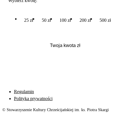
Wybierz kwotę:
25 zł
50 zł
100 zł
200 zł
500 zł
Regulamin
Polityka prywatności
© Stowarzyszenie Kultury Chrześcijańskiej im. ks. Piotra Skargi