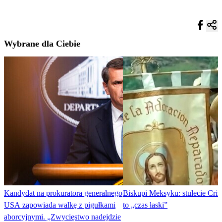
Wybrane dla Ciebie
Kandydat na prokuratora generalnego
Biskupi Meksyku: stulecie Cris
USA zapowiada walkę z pigułkami
to „czas łaski”
aborcyjnymi. „Zwycięstwo nadejdzie