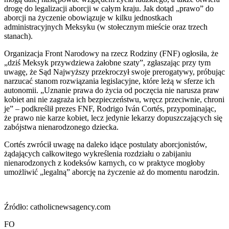
drogę do legalizacji aborcji w całym kraju. Jak dotąd „prawo” do
aborcji na życzenie obowiązuje w kilku jednostkach
administracyjnych Meksyku (w stołecznym mieście oraz trzech
stanach).
Organizacja Front Narodowy na rzecz Rodziny (FNF) ogłosiła, że
„dziś Meksyk przywdziewa żałobne szaty”, zgłaszając przy tym
uwagę, że Sąd Najwyższy przekroczył swoje prerogatywy, próbując
narzucać stanom rozwiązania legislacyjne, które leżą w sferze ich
autonomii. „Uznanie prawa do życia od poczęcia nie narusza praw
kobiet ani nie zagraża ich bezpieczeństwu, wręcz przeciwnie, chroni
je” – podkreślił prezes FNF, Rodrigo Iván Cortés, przypominając,
że prawo nie karze kobiet, lecz jedynie lekarzy dopuszczających się
zabójstwa nienarodzonego dziecka.
Cortés zwrócił uwagę na daleko idące postulaty aborcjonistów,
żądających całkowitego wykreślenia rozdziału o zabijaniu
nienarodzonych z kodeksów karnych, co w praktyce mogłoby
umożliwić „legalną” aborcję na życzenie aż do momentu narodzin.
Źródło: catholicnewsagency.com
FO