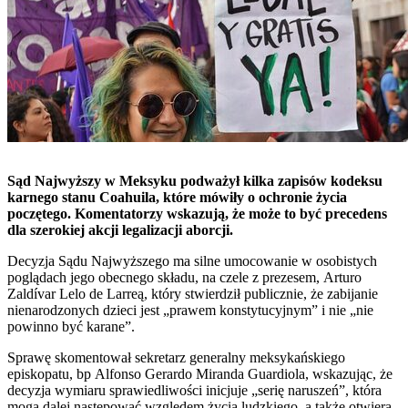
Sąd Najwyższy w Meksyku podważył kilka zapisów kodeksu
karnego stanu Coahuila, które mówiły o ochronie życia
poczętego. Komentatorzy wskazują, że może to być precedens
dla szerokiej akcji legalizacji aborcji.
Decyzja Sądu Najwyższego ma silne umocowanie w osobistych
poglądach jego obecnego składu, na czele z prezesem, Arturo
Zaldívar Lelo de Larreą, który stwierdził publicznie, że zabijanie
nienarodzonych dzieci jest „prawem konstytucyjnym” i nie „nie
powinno być karane”.
Sprawę skomentował sekretarz generalny meksykańskiego
episkopatu, bp Alfonso Gerardo Miranda Guardiola, wskazując, że
decyzja wymiaru sprawiedliwości inicjuje „serię naruszeń”, która
mogą dalej następować względem życia ludzkiego, a także otwiera