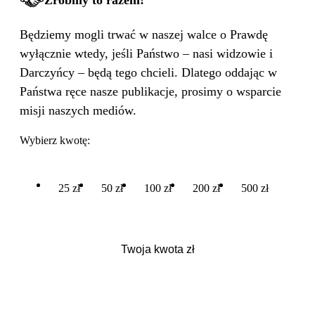
Zróbmy to razem!
Będziemy mogli trwać w naszej walce o Prawdę
wyłącznie wtedy, jeśli Państwo – nasi widzowie i
Darczyńcy – będą tego chcieli. Dlatego oddając w
Państwa ręce nasze publikacje, prosimy o wsparcie
misji naszych mediów.
Wybierz kwotę:
25 zł
50 zł
100 zł
200 zł
500 zł