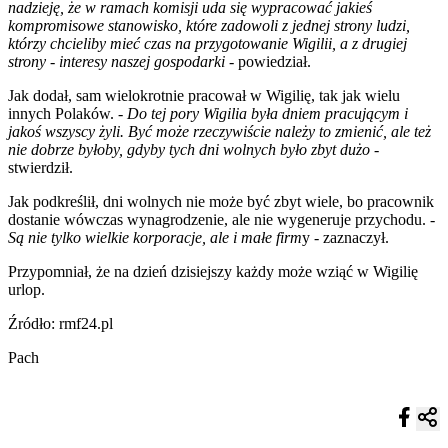
nadzieję, że w ramach komisji uda się wypracować jakieś
kompromisowe stanowisko, które zadowoli z jednej strony ludzi,
którzy chcieliby mieć czas na przygotowanie Wigilii, a z drugiej
strony - interesy naszej gospodarki
- powiedział.
Jak dodał, sam wielokrotnie pracował w Wigilię, tak jak wielu
innych Polaków. -
Do tej pory Wigilia była dniem pracującym i
jakoś wszyscy żyli. Być może rzeczywiście należy to zmienić, ale też
nie dobrze byłoby, gdyby tych dni wolnych było zbyt dużo
-
stwierdził.
Jak podkreślił, dni wolnych nie może być zbyt wiele, bo pracownik
dostanie wówczas wynagrodzenie, ale nie wygeneruje przychodu. -
Są nie tylko wielkie korporacje, ale i małe firm
y - zaznaczył.
Przypomniał, że na dzień dzisiejszy każdy może wziąć w Wigilię
urlop.
Źródło: rmf24.pl
Pach