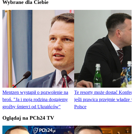
Wybrane dla Ciebie
Mentzen wystąpił o pozwolenie na
Te resorty może dostać Konfede
broń. "Ja i moja rodzina dostajemy
jeśli prawica przejmie władzę 
groźby śmierci od Ukraińców"
Polsce
Oglądaj na PCh24 TV