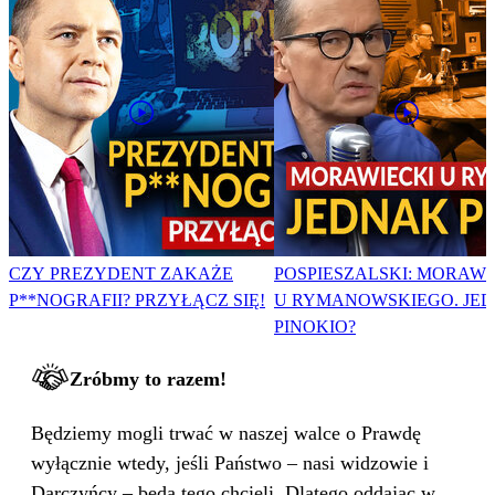
CZY PREZYDENT ZAKAŻE
POSPIESZALSKI: MORAWI
P**NOGRAFII? PRZYŁĄCZ SIĘ!
U RYMANOWSKIEGO. JE
PINOKIO?
Zróbmy to razem!
Będziemy mogli trwać w naszej walce o Prawdę
wyłącznie wtedy, jeśli Państwo – nasi widzowie i
Darczyńcy – będą tego chcieli. Dlatego oddając w