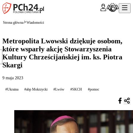
Strona główna
Wiadomości
Metropolita Lwowski dziękuje osobom,
które wsparły akcję Stowarzyszenia
Kultury Chrześcijańskiej im. ks. Piotra
Skargi
9 maja 2023
#Ukraina
#abp Mokrzycki
#Lwów
#SKCH
#pomoc