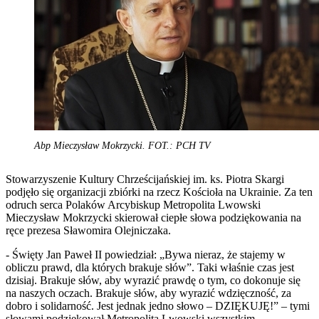
Abp Mieczysław Mokrzycki. FOT.: PCH TV
Stowarzyszenie Kultury Chrześcijańskiej im. ks. Piotra Skargi
podjęło się organizacji zbiórki na rzecz Kościoła na Ukrainie. Za ten
odruch serca Polaków Arcybiskup Metropolita Lwowski
Mieczysław Mokrzycki skierował ciepłe słowa podziękowania na
ręce prezesa Sławomira Olejniczaka.
- Święty Jan Paweł II powiedział: „Bywa nieraz, że stajemy w
obliczu prawd, dla których brakuje słów”. Taki właśnie czas jest
dzisiaj. Brakuje słów, aby wyrazić prawdę o tym, co dokonuje się
na naszych oczach. Brakuje słów, aby wyrazić wdzięczność, za
dobro i solidarność. Jest jednak jedno słowo – DZIĘKUJĘ!” – tymi
słowami podziękował Metropolita Lwowski wszystkim