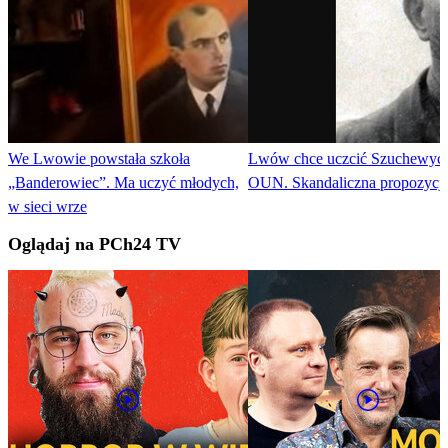
We Lwowie powstała szkoła
Lwów chce uczcić Szuchewycz
„Banderowiec”. Ma uczyć młodych,
OUN. Skandaliczna propozycj
w sieci wrze
Oglądaj na PCh24 TV