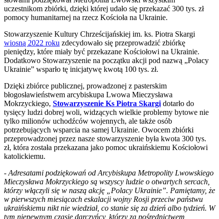
uczestnikom zbiórki, dzięki której udało się przekazać 300 tys. zł
pomocy humanitarnej na rzecz Kościoła na Ukrainie.
Stowarzyszenie Kultury Chrześcijańskiej im. ks. Piotra Skargi
wiosną 2022 roku
zdecydowało się przeprowadzić zbiórkę
pieniędzy, które miały być przekazane Kościołowi na Ukrainie.
Dodatkowo Stowarzyszenie na początku akcji pod nazwą „Polacy
Ukrainie” wsparło tę inicjatywę kwotą 100 tys. zł.
Dzięki zbiórce publicznej, prowadzonej z pasterskim
błogosławieństwem arcybiskupa Lwowa Mieczysława
Mokrzyckiego,
Stowarzyszenie Ks Piotra Skargi
dotarło do
tysięcy ludzi dobrej woli, widzących wielkie problemy bytowe nie
tylko milionów uchodźców wojennych, ale także osób
potrzebujących wsparcia na samej Ukrainie. Owocem zbiórki
przeprowadzonej przez nasze stowarzyszenie była kwota 300 tys.
zł, która została przekazana jako pomoc ukraińskiemu Kościołowi
katolickiemu.
-
Adresatami podziękowań od Arcybiskupa Metropolity Lwowskiego
Mieczysława Mokrzyckiego są wszyscy ludzie o otwartych sercach,
którzy włączyli się w naszą akcję „Polacy Ukrainie”. Pamiętamy, że
w pierwszych miesiącach eskalacji wojny Rosji przeciw państwu
ukraińskiemu nikt nie wiedział, co stanie się za dzień albo tydzień. W
tym niepewnym czasie darczyńcy, którzy za pośrednictwem