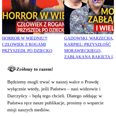
HORROR W WIEDNIU?!
GADOWSKI, WARZECHA,
CZŁOWIEK Z ROGAMI
KARPIEL: PRZYSZŁOŚĆ
PRZYSZEDŁ PO DZIECKO
MORAWIECKIEGO,
ZABŁĄKANA RAKIETA I
WIELKA PODMIANA
Zróbmy to razem!
Będziemy mogli trwać w naszej walce o Prawdę
wyłącznie wtedy, jeśli Państwo – nasi widzowie i
Darczyńcy – będą tego chcieli. Dlatego oddając w
Państwa ręce nasze publikacje, prosimy o wsparcie
misji naszych mediów.