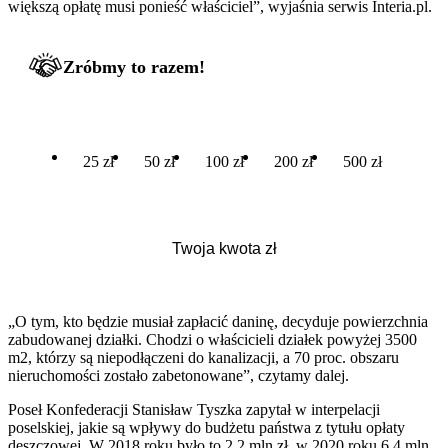
większą opłatę musi ponieść właściciel”, wyjaśnia serwis Interia.pl.
Zróbmy to razem!
25 zł
50 zł
100 zł
200 zł
500 zł
„O tym, kto będzie musiał zapłacić daninę, decyduje powierzchnia
zabudowanej działki. Chodzi o właścicieli działek powyżej 3500
m2, którzy są niepodłączeni do kanalizacji, a 70 proc. obszaru
nieruchomości zostało zabetonowane”, czytamy dalej.
Poseł Konfederacji Stanisław Tyszka zapytał w interpelacji
poselskiej, jakie są wpływy do budżetu państwa z tytułu opłaty
deszczowej. W 2018 roku było to 2,2 mln zł, w 2020 roku 6,4 mln