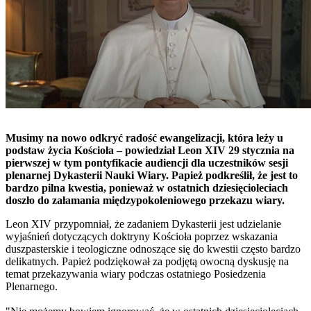
Musimy na nowo odkryć radość ewangelizacji, która leży u
podstaw życia Kościoła – powiedział Leon XIV 29 stycznia na
pierwszej w tym pontyfikacie audiencji dla uczestników sesji
plenarnej Dykasterii Nauki Wiary. Papież podkreślił, że jest to
bardzo pilna kwestia, ponieważ w ostatnich dziesięcioleciach
doszło do załamania międzypokoleniowego przekazu wiary.
Leon XIV przypomniał, że zadaniem Dykasterii jest udzielanie
wyjaśnień dotyczących doktryny Kościoła poprzez wskazania
duszpasterskie i teologiczne odnoszące się do kwestii często bardzo
delikatnych. Papież podziękował za podjętą owocną dyskusję na
temat przekazywania wiary podczas ostatniego Posiedzenia
Plenarnego.