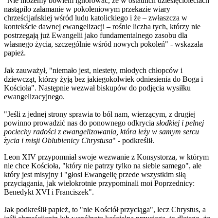
"Nie możemy bowiem ignorować, że w ostatnich dziesięcioleciach
nastąpiło załamanie w pokoleniowym przekazie wiary
chrześcijańskiej wśród ludu katolickiego i że – zwłaszcza w
kontekście dawnej ewangelizacji – rośnie liczba tych, którzy nie
postrzegają już Ewangelii jako fundamentalnego zasobu dla
własnego życia, szczególnie wśród nowych pokoleń" - wskazała
papież.
Jak zauważył, "niemało jest, niestety, młodych chłopców i
dziewcząt, którzy żyją bez jakiegokolwiek odniesienia do Boga i
Kościoła". Następnie wezwał biskupów do podjęcia wysiłku
ewangelizacyjnego.
"Jeśli z jednej strony sprawia to ból nam, wierzącym, z drugiej
powinno prowadzić nas do ponownego odkrycia
słodkiej i pełnej
pociechy radości z ewangelizowania, która leży w samym sercu
życia i misji Oblubienicy Chrystusa
" - podkreślił.
Leon XIV przypomniał swoje wezwanie z Konsystorza, w którym
nie chce Kościoła, "który nie patrzy tylko na siebie samego", ale
który jest misyjny i "głosi Ewangelię przede wszystkim siłą
przyciągania, jak wielokrotnie przypominali moi Poprzednicy:
Benedykt XVI i Franciszek".
Jak podkreślił papież, to "nie Kościół przyciąga", lecz Chrystus, a