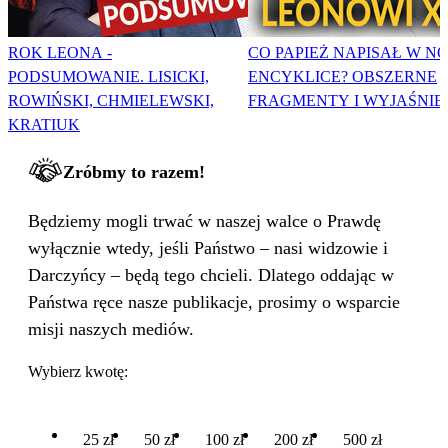
ROK LEONA -
CO PAPIEŻ NAPISAŁ W N
PODSUMOWANIE. LISICKI,
ENCYKLICE? OBSZERNE
ROWIŃSKI, CHMIELEWSKI,
FRAGMENTY I WYJAŚNIE
KRATIUK
Zróbmy to razem!
Będziemy mogli trwać w naszej walce o Prawdę
wyłącznie wtedy, jeśli Państwo – nasi widzowie i
Darczyńcy – będą tego chcieli. Dlatego oddając w
Państwa ręce nasze publikacje, prosimy o wsparcie
misji naszych mediów.
Wybierz kwotę:
25 zł
50 zł
100 zł
200 zł
500 zł