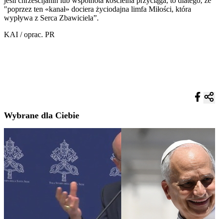
jeśli chrześcijanin lub wspólnota kościelna przyciąga, to dlatego, że
"poprzez ten «kanał» dociera życiodajna limfa Miłości, która
wypływa z Serca Zbawiciela”.
KAI / oprac. PR
Wybrane dla Ciebie