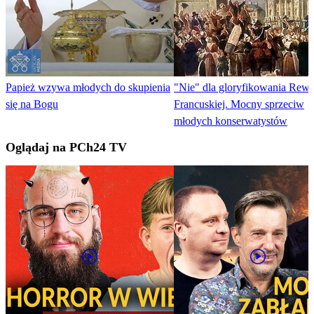
Papież wzywa młodych do skupienia
"Nie" dla gloryfikowania Rewo
się na Bogu
Francuskiej. Mocny sprzeciw
młodych konserwatystów
Oglądaj na PCh24 TV