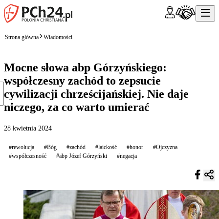
Strona główna
Wiadomości
Mocne słowa abp Górzyńskiego:
współczesny zachód to zepsucie
cywilizacji chrześcijańskiej. Nie daje
niczego, za co warto umierać
28 kwietnia 2024
#rewolucja
#Bóg
#zachód
#laickość
#honor
#Ojczyzna
#współczesność
#abp Józef Górzyński
#negacja