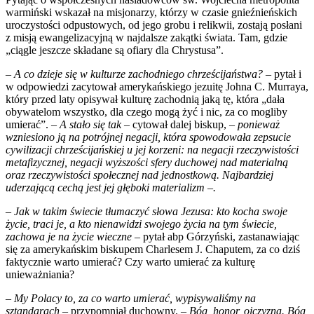
warmiński wskazał na misjonarzy, którzy w czasie gnieźnieńskich
uroczystości odpustowych, od jego grobu i relikwii, zostają posłani
z misją ewangelizacyjną w najdalsze zakątki świata. Tam, gdzie
„ciągle jeszcze składane są ofiary dla Chrystusa”.
– A co dzieje się w kulturze zachodniego chrześcijaństwa? –
pytał i
w odpowiedzi zacytował amerykańskiego jezuitę Johna C. Murraya,
który przed laty opisywał kulturę zachodnią jaką tę, która „dała
obywatelom wszystko, dla czego mogą żyć i nic, za co mogliby
umierać”.
– A stało się tak
– cytował dalej biskup,
– ponieważ
wzniesiono ją na potrójnej negacji, która spowodowała zepsucie
cywilizacji chrześcijańskiej u jej korzeni: na negacji rzeczywistości
metafizycznej, negacji wyższości sfery duchowej nad materialną
oraz rzeczywistości społecznej nad jednostkową. Najbardziej
uderzającą cechą jest jej głęboki materializm –.
– Jak w takim świecie tłumaczyć słowa Jezusa: kto kocha swoje
życie, traci je, a kto nienawidzi swojego życia na tym świecie,
zachowa je na życie wieczne
– pytał abp Górzyński, zastanawiając
się za amerykańskim biskupem Charlesem J. Chaputem, za co dziś
faktycznie warto umierać? Czy warto umierać za kulturę
unieważniania?
–
My Polacy to, za co warto umierać, wypisywaliśmy na
sztandarach –
przypomniał duchowny. –
Bóg, honor, ojczyzna. Bóg