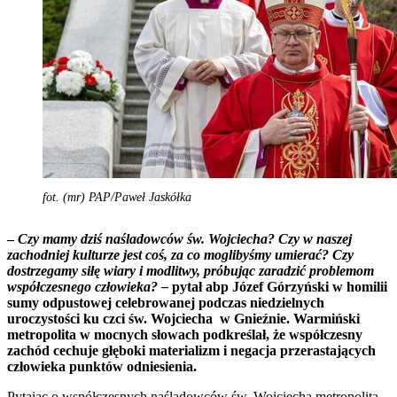
fot. (mr) PAP/Paweł Jaskółka
–
Czy mamy dziś naśladowców św. Wojciecha? Czy w naszej
zachodniej kulturze jest coś, za co moglibyśmy umierać? Czy
dostrzegamy siłę wiary i modlitwy, próbując zaradzić problemom
współczesnego człowieka? –
pytał abp Józef Górzyński w homilii
sumy odpustowej celebrowanej podczas niedzielnych
uroczystości ku czci św. Wojciecha w Gnieźnie. Warmiński
metropolita w mocnych słowach podkreślał, że współczesny
zachód cechuje głęboki materializm i negacja przerastających
człowieka punktów odniesienia.
Pytając o współczesnych naśladowców św. Wojciecha metropolita