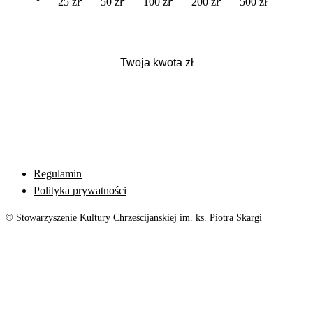
25 zł
50 zł
100 zł
200 zł
500 zł
Regulamin
Polityka prywatności
© Stowarzyszenie Kultury Chrześcijańskiej im. ks. Piotra Skargi