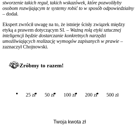
stworzenie takich reguł, takich wskazówek, które pozwoliłyby
osobom rozwijającym te systemy robić to w sposób odpowiedzialny
– dodał.
Ekspert zwrócił uwagę na to, że istnieje ścisły związek między
etyką a prawem dotyczącym SI. –
Ważną rolą etyki sztucznej
inteligencji będzie dostarczanie konkretnych narzędzi
umożliwiających realizację wymogów zapisanych w prawie
–
zaznaczył Chojnowski.
Zróbmy to razem!
25 zł
50 zł
100 zł
200 zł
500 zł