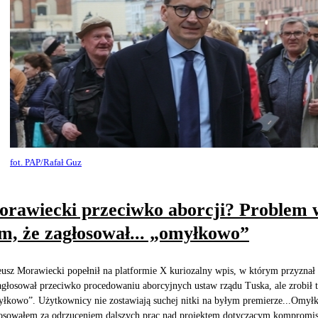
fot. PAP/Rafał Guz
rawiecki przeciwko aborcji? Problem 
m, że zagłosował... „omyłkowo”
usz Morawiecki popełnił na platformie X kuriozalny wpis, w którym przyznał 
agłosował przeciwko procedowaniu aborcyjnych ustaw rządu Tuska, ale zrobił 
łkowo”. Użytkownicy nie zostawiają suchej nitki na byłym premierze...Omy
osowałem za odrzuceniem dalszych prac nad projektem dotyczącym kompromi