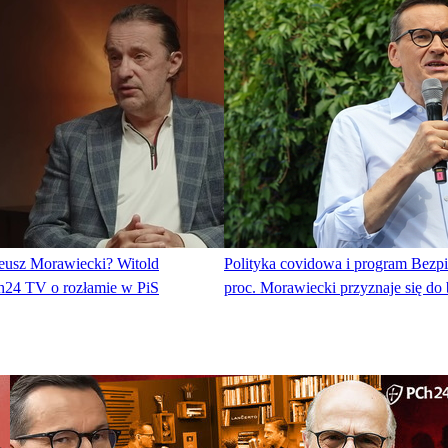
eusz Morawiecki? Witold
Polityka covidowa i program Bezp
24 TV o rozłamie w PiS
proc. Morawiecki przyznaje się do