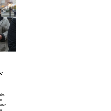
w
się,
to
łkowo
su