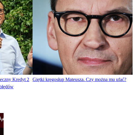
ieczny Kredyt 2
Giętki kręgosłup Mateusza. Czy można mu ufać?
 błędów