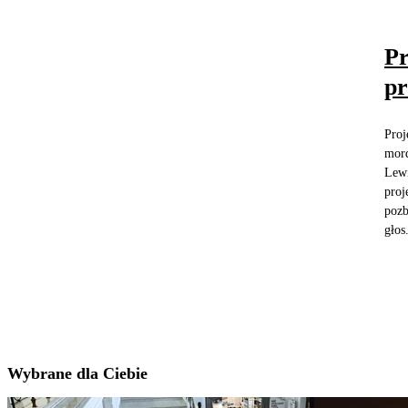
Pr
p
Proj
mord
Lewi
proj
pozb
głos.
Wybrane dla Ciebie