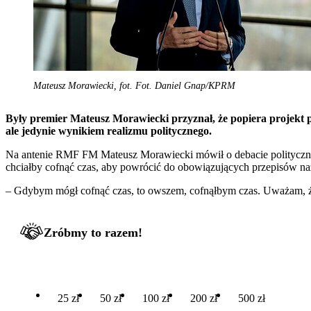
Mateusz Morawiecki, fot. Fot. Daniel Gnap/KPRM
Były premier Mateusz Morawiecki przyznał, że popiera projekt 
ale jedynie wynikiem realizmu politycznego.
Na antenie RMF FM Mateusz Morawiecki mówił o debacie politycznej n
chciałby cofnąć czas, aby powrócić do obowiązujących przepisów na
– Gdybym mógł cofnąć czas, to owszem, cofnąłbym czas. Uważam, że
Zróbmy to razem!
25 zł
50 zł
100 zł
200 zł
500 zł