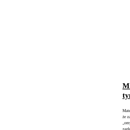
Mo
ty
Mate
że z
„omy
zagł