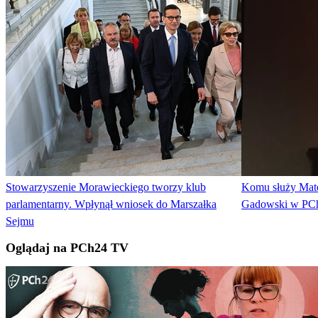
Stowarzyszenie Morawieckiego tworzy klub
Komu służy Mat
parlamentarny. Wpłynął wniosek do Marszałka
Gadowski w PCh
Sejmu
Oglądaj na PCh24 TV