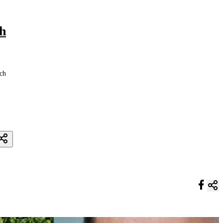
ch
ich