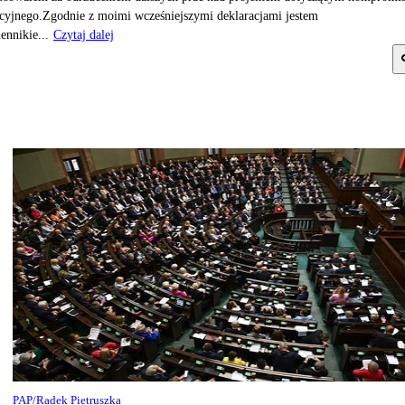
cyjnego.Zgodnie z moimi wcześniejszymi deklaracjami jestem
ennikie...
Czytaj dalej
PAP/Radek Pietruszka