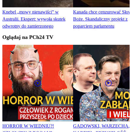
Knebel „mowy nienawiści” w
Kanada chce cenzurować Słow
Australii. Ekspert: wywoła skutek
Boże. Skandaliczny projekt z
odwrotny do zamierzonego
poparciem parlamentu
Oglądaj na PCh24 TV
HORROR W WIEDNIU?!
GADOWSKI, WARZECHA,