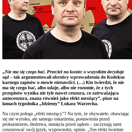
„
Nie ma się czego bać. Przecież na koniec o wszystkim decyduje
sąd
– tak argumentowali obrońcy wprowadzenia do Kodeksu
karnego zapisów o
mowie nienawiści
. (…) Kto twierdzi, że nie
ma się czego bać, albo udaje, albo nie rozumie, że z tych
przepisów wynika nie tyle nawet cenzura, co zatrważająca
autocenzura, znana również jako efekt mrożący”, pisze na
łamach tygodnika „Idziemy” Łukasz Warzecha.
Na czym polega „efekt mrożący”? Na tym, że obywatele, obawiając
się nie wyroku, ale samego oskarżenia, postawienia przed
prokuratorem, śledztwa, stanięcia przed sądem – zaczynają sami
cenzurować swój język, wypowiedzi, opinie. „Ten efekt świetnie