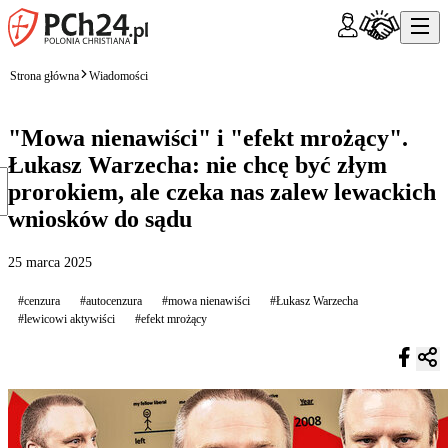
Strona główna
Wiadomości
"Mowa nienawiści" i "efekt mrożący".
Łukasz Warzecha: nie chcę być złym
prorokiem, ale czeka nas zalew lewackich
wniosków do sądu
25 marca 2025
#cenzura
#autocenzura
#mowa nienawiści
#Łukasz Warzecha
#lewicowi aktywiści
#efekt mrożący