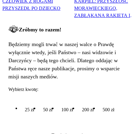
CZŁOWIEK Z ROGAMI
KARPIEL: PRZYSZŁOŚĆ
PRZYSZEDŁ PO DZIECKO
MORAWIECKIEGO,
ZABŁĄKANA RAKIETA I
WIELKA PODMIANA
Zróbmy to razem!
Będziemy mogli trwać w naszej walce o Prawdę
wyłącznie wtedy, jeśli Państwo – nasi widzowie i
Darczyńcy – będą tego chcieli. Dlatego oddając w
Państwa ręce nasze publikacje, prosimy o wsparcie
misji naszych mediów.
Wybierz kwotę:
25 zł
50 zł
100 zł
200 zł
500 zł