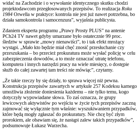
widać na Zachodzie i o wywołanie identycznego skutku chodzi
projektodawcom przegłosowanych przepisów. To realizacja
Roku
1984
Orwella w praktyce: kontrola nie jest już nawet potrzebna, bo
działa samokontrola i samocenzura”, wyjaśnia publicysta.
Zdaniem eksperta programu „Prawy Prosty PLUS” na antenie
PCh24 TV nawet gdyby umarzane było ostatecznie 99 proc.
śledztw w sprawie „mowy nienawiści”, to i tak efekt mrożący
wystąpi. „Mało kto będzie miał chęć znosić przesłuchanie czy
przeszukania – bo przecież prokuratura może wysłać policję w celu
zabezpieczenia dowodów, a to może oznaczać utratę telefonu,
komputera i innych narzędzi pracy na wiele miesięcy, o dostępie
służb do całej zawartej tam treści nie mówiąc”, czytamy.
„Że takie rzeczy by się działy, to sprawa więcej niż pewna.
Konstrukcja przepisów zawartych w artykule 257 Kodeksu karnego
umożliwia złożenie doniesienia każdemu – nie tylko temu, kogo
dotyczyły wypowiadane słowa. To zaś oznacza, że grupy
lewicowych aktywistów po wejściu w życie tych przepisów zaczną
zajmować się wyłącznie tym właśnie: wyszukiwaniem przypadków,
które będą mogły zgłaszać do prokuratury. Nie chcę być złym
prorokiem, ale obawiam się, że nastąpi zalew takich przypadków”,
podsumowuje Łukasz Warzecha.