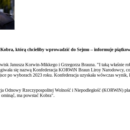
i
Kobra
, którą chcieliby wprowadzić do Sejmu – informuje piątkow
zwisk Janusza Korwin-Mikkego i Grzegorza Brauna. "I taką właśnie r
sługiwała się nazwą Konfederacja KORWiN Braun Liroy Narodowcy, co d
sce po wyborach 2023 roku. Konfederacja uzyskała wówczas wynik, któ
cja Odnowy Rzeczypospolitej Wolność i Niepodległość (KORWiN) planuj
go ominąć, ma powstać
Kobra
".