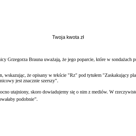
cy Grzegorza Brauna uważają, że jego poparcie, które w sondażach pre
, wskazując, że opisany w tekście "Rz" pod tytułem "Zaskakujący pl
nicowy jest znacznie szerszy".
mocno utajniony, skoro dowiadujemy się o nim z mediów. W rzeczywisto
owałaby podobnie”.