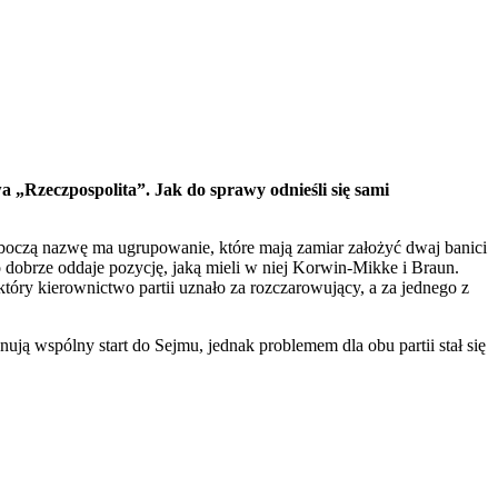
a „Rzeczpospolita”. Jak do sprawy odnieśli się sami
oboczą nazwę ma ugrupowanie, które mają zamiar założyć dwaj banici
obrze oddaje pozycję, jaką mieli w niej Korwin-Mikke i Braun.
ry kierownictwo partii uznało za rozczarowujący, a za jednego z
ą wspólny start do Sejmu, jednak problemem dla obu partii stał się