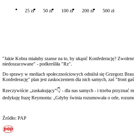
25 zł
50 zł
100 zł
200 zł
500 zł
"Jakie
Kobra
miałaby szanse na to, by ukąsić Konfederację? Zwolenni
niedoszacowane" - podkreśliła "Rz".
Do sprawy w mediach społecznościowych odniósł się Grzegorz Braun
Konfederację" plan jest zaskoczeniem dla nich samych, zaś "front gaś
Rzeczywiście „zaskakujący”👇 - dla nas samych - i trzeba przyznać 
dedykuję frazę Reymonta: „Gdyby świnia rozumowała o orle, rozum
Źródło: PAP