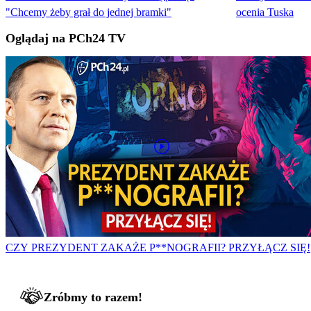
"Chcemy żeby grał do jednej bramki"
ocenia Tuska
Oglądaj na PCh24 TV
CZY PREZYDENT ZAKAŻE P**NOGRAFII? PRZYŁĄCZ SIĘ!
Zróbmy to razem!