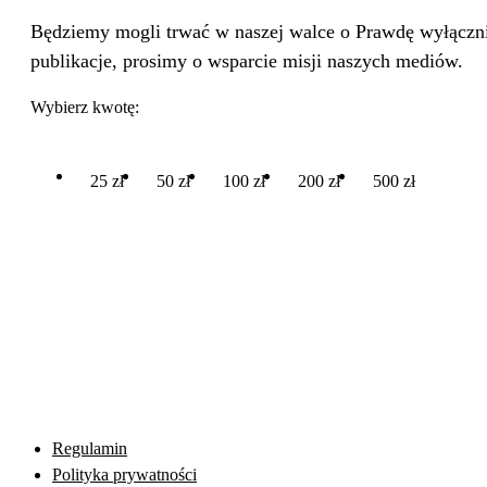
Będziemy mogli trwać w naszej walce o Prawdę wyłącznie
publikacje, prosimy o wsparcie misji naszych mediów.
Wybierz kwotę:
25 zł
50 zł
100 zł
200 zł
500 zł
Regulamin
Polityka prywatności