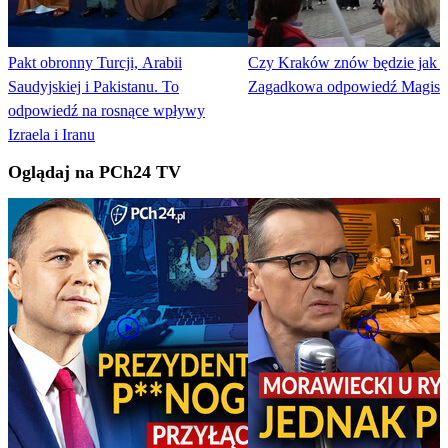
Pakt obronny Turcji, Arabii
Czy Kraków znów będzie jak 
Saudyjskiej i Pakistanu. To
Zagadkowa odpowiedź Magistr
odpowiedź na rosnące wpływy
Izraela i Iranu
Oglądaj na PCh24 TV