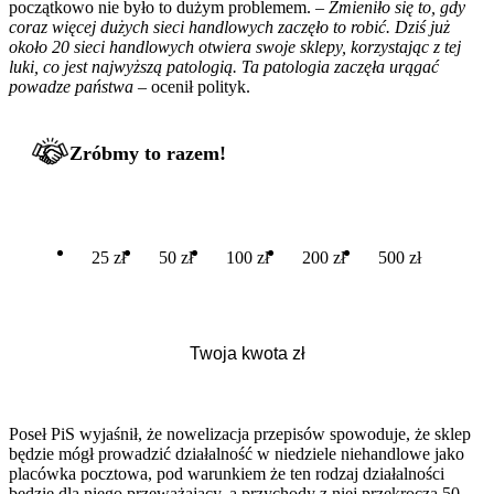
początkowo nie było to dużym problemem. –
Zmieniło się to, gdy
coraz więcej dużych sieci handlowych zaczęło to robić. Dziś już
około 20 sieci handlowych otwiera swoje sklepy, korzystając z tej
luki, co jest najwyższą patologią. Ta patologia zaczęła urągać
powadze państwa
– ocenił polityk.
Zróbmy to razem!
25 zł
50 zł
100 zł
200 zł
500 zł
Poseł PiS wyjaśnił, że nowelizacja przepisów spowoduje, że sklep
będzie mógł prowadzić działalność w niedziele niehandlowe jako
placówka pocztowa, pod warunkiem że ten rodzaj działalności
będzie dla niego przeważający, a przychody z niej przekroczą 50