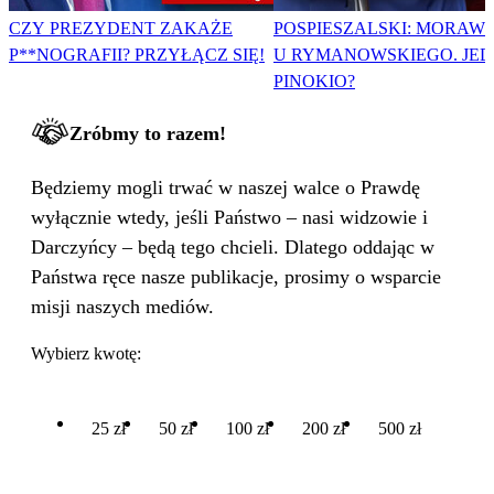
CZY PREZYDENT ZAKAŻE
POSPIESZALSKI: MORAWI
P**NOGRAFII? PRZYŁĄCZ SIĘ!
U RYMANOWSKIEGO. JE
PINOKIO?
Zróbmy to razem!
Będziemy mogli trwać w naszej walce o Prawdę
wyłącznie wtedy, jeśli Państwo – nasi widzowie i
Darczyńcy – będą tego chcieli. Dlatego oddając w
Państwa ręce nasze publikacje, prosimy o wsparcie
misji naszych mediów.
Wybierz kwotę:
25 zł
50 zł
100 zł
200 zł
500 zł