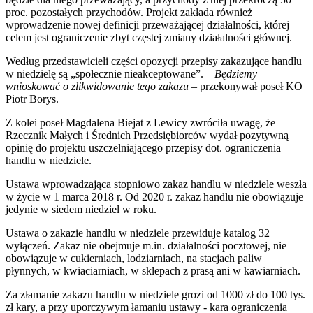
proc. pozostałych przychodów. Projekt zakłada również
wprowadzenie nowej definicji przeważającej działalności, której
celem jest ograniczenie zbyt częstej zmiany działalności głównej.
Według przedstawicieli części opozycji przepisy zakazujące handlu
w niedzielę są „społecznie nieakceptowane”. –
Będziemy
wnioskować o zlikwidowanie tego zakazu
– przekonywał poseł KO
Piotr Borys.
Z kolei poseł Magdalena Biejat z Lewicy zwróciła uwagę, że
Rzecznik Małych i Średnich Przedsiębiorców wydał pozytywną
opinię do projektu uszczelniającego przepisy dot. ograniczenia
handlu w niedziele.
Ustawa wprowadzająca stopniowo zakaz handlu w niedziele weszła
w życie w 1 marca 2018 r. Od 2020 r. zakaz handlu nie obowiązuje
jedynie w siedem niedziel w roku.
Ustawa o zakazie handlu w niedziele przewiduje katalog 32
wyłączeń. Zakaz nie obejmuje m.in. działalności pocztowej, nie
obowiązuje w cukierniach, lodziarniach, na stacjach paliw
płynnych, w kwiaciarniach, w sklepach z prasą ani w kawiarniach.
Za złamanie zakazu handlu w niedziele grozi od 1000 zł do 100 tys.
zł kary, a przy uporczywym łamaniu ustawy - kara ograniczenia