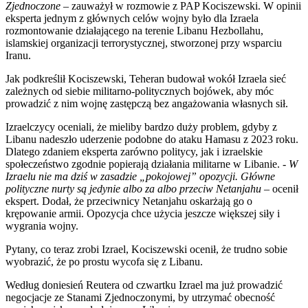
Zjednoczone
– zauważył w rozmowie z PAP Kociszewski. W opinii
eksperta jednym z głównych celów wojny było dla Izraela
rozmontowanie działającego na terenie Libanu Hezbollahu,
islamskiej organizacji terrorystycznej, stworzonej przy wsparciu
Iranu.
Jak podkreślił Kociszewski, Teheran budował wokół Izraela sieć
zależnych od siebie militarno-politycznych bojówek, aby móc
prowadzić z nim wojnę zastępczą bez angażowania własnych sił.
Izraelczycy oceniali, że mieliby bardzo duży problem, gdyby z
Libanu nadeszło uderzenie podobne do ataku Hamasu z 2023 roku.
Dlatego zdaniem eksperta zarówno politycy, jak i izraelskie
społeczeństwo zgodnie popierają działania militarne w Libanie. -
W
Izraelu nie ma dziś w zasadzie „pokojowej” opozycji. Główne
polityczne nurty są jedynie albo za albo przeciw Netanjahu
– ocenił
ekspert. Dodał, że przeciwnicy Netanjahu oskarżają go o
krępowanie armii. Opozycja chce użycia jeszcze większej siły i
wygrania wojny.
Pytany, co teraz zrobi Izrael, Kociszewski ocenił, że trudno sobie
wyobrazić, że po prostu wycofa się z Libanu.
Według doniesień Reutera od czwartku Izrael ma już prowadzić
negocjacje ze Stanami Zjednoczonymi, by utrzymać obecność