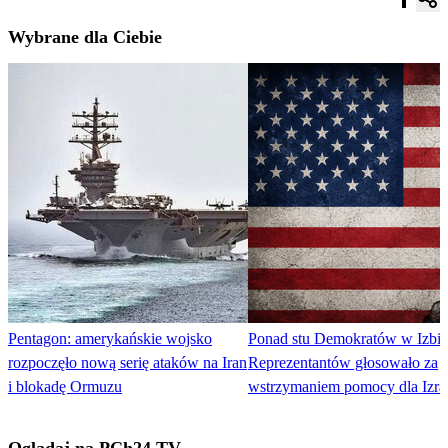
Wybrane dla Ciebie
Pentagon: amerykańskie wojsko
Ponad stu Demokratów w Izbie
rozpoczęło nową serię ataków na Iran
Reprezentantów głosowało za
i blokadę Ormuzu
wstrzymaniem pomocy dla Izra
Oglądaj na PCh24 TV