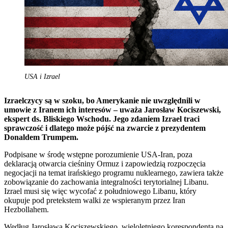
USA i Izrael
Izraelczycy są w szoku, bo Amerykanie nie uwzględnili w
umowie z Iranem ich interesów – uważa Jarosław Kociszewski,
ekspert ds. Bliskiego Wschodu. Jego zdaniem Izrael traci
sprawczość i dlatego może pójść na zwarcie z prezydentem
Donaldem Trumpem.
Podpisane w środę wstępne porozumienie USA-Iran, poza
deklaracją otwarcia cieśniny Ormuz i zapowiedzią rozpoczęcia
negocjacji na temat irańskiego programu nuklearnego, zawiera także
zobowiązanie do zachowania integralności terytorialnej Libanu.
Izrael musi się więc wycofać z południowego Libanu, który
okupuje pod pretekstem walki ze wspieranym przez Iran
Hezbollahem.
Według Jarosława Kociszewskiego, wieloletniego korespondenta na