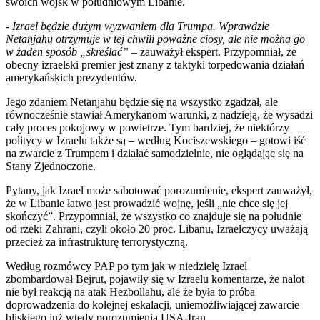
swoich wojsk w południowym Libanie.
-
Izrael będzie dużym wyzwaniem dla Trumpa. Wprawdzie
Netanjahu otrzymuje w tej chwili poważne ciosy, ale nie można go
w żaden sposób „skreślać”
– zauważył ekspert. Przypomniał, że
obecny izraelski premier jest znany z taktyki torpedowania działań
amerykańskich prezydentów.
Jego zdaniem Netanjahu będzie się na wszystko zgadzał, ale
równocześnie stawiał Amerykanom warunki, z nadzieją, że wysadzi
cały proces pokojowy w powietrze. Tym bardziej, że niektórzy
politycy w Izraelu także są – według Kociszewskiego – gotowi iść
na zwarcie z Trumpem i działać samodzielnie, nie oglądając się na
Stany Zjednoczone.
Pytany, jak Izrael może sabotować porozumienie, ekspert zauważył,
że w Libanie łatwo jest prowadzić wojnę, jeśli „nie chce się jej
skończyć”. Przypomniał, że wszystko co znajduje się na południe
od rzeki Zahrani, czyli około 20 proc. Libanu, Izraelczycy uważają
przecież za infrastrukturę terrorystyczną.
Według rozmówcy PAP po tym jak w niedzielę Izrael
zbombardował Bejrut, pojawiły się w Izraelu komentarze, że nalot
nie był reakcją na atak Hezbollahu, ale że była to próba
doprowadzenia do kolejnej eskalacji, uniemożliwiającej zawarcie
bliskiego już wtedy porozumienia USA-Iran.