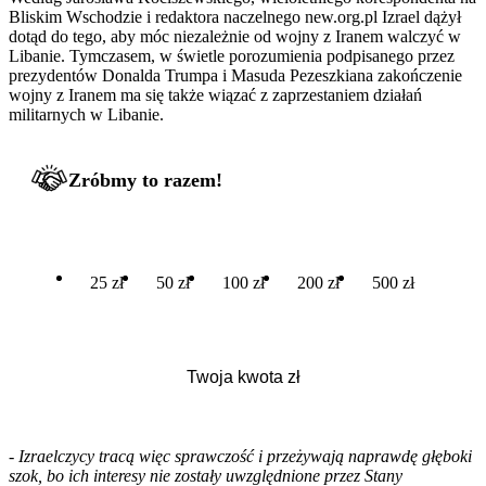
Bliskim Wschodzie i redaktora naczelnego new.org.pl Izrael dążył
dotąd do tego, aby móc niezależnie od wojny z Iranem walczyć w
Libanie. Tymczasem, w świetle porozumienia podpisanego przez
prezydentów Donalda Trumpa i Masuda Pezeszkiana zakończenie
wojny z Iranem ma się także wiązać z zaprzestaniem działań
militarnych w Libanie.
Zróbmy to razem!
25 zł
50 zł
100 zł
200 zł
500 zł
-
Izraelczycy tracą więc sprawczość i przeżywają naprawdę głęboki
szok, bo ich interesy nie zostały uwzględnione przez Stany