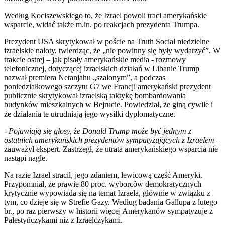
Według Kociszewskiego to, że Izrael powoli traci amerykańskie
wsparcie, widać także m.in. po reakcjach prezydenta Trumpa.
Prezydent USA skrytykował w poście na Truth Social niedzielne
izraelskie naloty, twierdząc, że „nie powinny się były wydarzyć”. W
trakcie ostrej – jak pisały amerykańskie media - rozmowy
telefonicznej, dotyczącej izraelskich działań w Libanie Trump
nazwał premiera Netanjahu „szalonym”, a podczas
poniedziałkowego szczytu G7 we Francji amerykański prezydent
publicznie skrytykował izraelską taktykę bombardowania
budynków mieszkalnych w Bejrucie. Powiedział, że giną cywile i
że działania te utrudniają jego wysiłki dyplomatyczne.
-
Pojawiają się głosy, że Donald Trump może być jednym z
ostatnich amerykańskich prezydentów sympatyzujących z Izraelem
–
zauważył ekspert. Zastrzegł, że utrata amerykańskiego wsparcia nie
nastąpi nagle.
Na razie Izrael stracił, jego zdaniem, lewicową część Ameryki.
Przypomniał, że prawie 80 proc. wyborców demokratycznych
krytycznie wypowiada się na temat Izraela, głównie w związku z
tym, co dzieje się w Strefie Gazy. Według badania Gallupa z lutego
br., po raz pierwszy w historii więcej Amerykanów sympatyzuje z
Palestyńczykami niż z Izraelczykami.