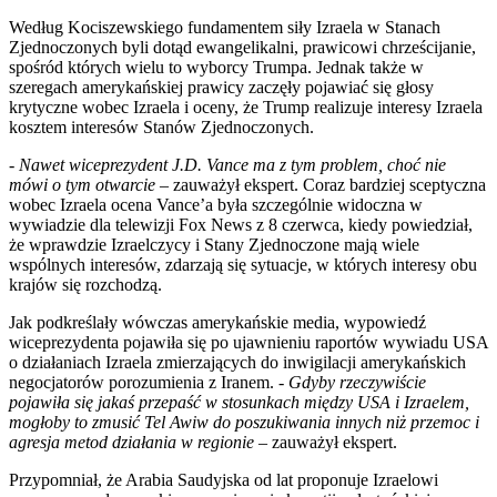
Według Kociszewskiego fundamentem siły Izraela w Stanach
Zjednoczonych byli dotąd ewangelikalni, prawicowi chrześcijanie,
spośród których wielu to wyborcy Trumpa. Jednak także w
szeregach amerykańskiej prawicy zaczęły pojawiać się głosy
krytyczne wobec Izraela i oceny, że Trump realizuje interesy Izraela
kosztem interesów Stanów Zjednoczonych.
-
Nawet wiceprezydent J.D. Vance ma z tym problem, choć nie
mówi o tym otwarcie
– zauważył ekspert. Coraz bardziej sceptyczna
wobec Izraela ocena Vance’a była szczególnie widoczna w
wywiadzie dla telewizji Fox News z 8 czerwca, kiedy powiedział,
że wprawdzie Izraelczycy i Stany Zjednoczone mają wiele
wspólnych interesów, zdarzają się sytuacje, w których interesy obu
krajów się rozchodzą.
Jak podkreślały wówczas amerykańskie media, wypowiedź
wiceprezydenta pojawiła się po ujawnieniu raportów wywiadu USA
o działaniach Izraela zmierzających do inwigilacji amerykańskich
negocjatorów porozumienia z Iranem. -
Gdyby rzeczywiście
pojawiła się jakaś przepaść w stosunkach między USA i Izraelem,
mogłoby to zmusić Tel Awiw do poszukiwania innych niż przemoc i
agresja metod działania w regionie
– zauważył ekspert.
Przypomniał, że Arabia Saudyjska od lat proponuje Izraelowi