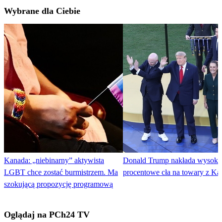
Wybrane dla Ciebie
Kanada: „niebinarny” aktywista
Donald Trump nakłada wysokie
LGBT chce zostać burmistrzem. Ma
procentowe cła na towary z K
szokującą propozycję programową
Oglądaj na PCh24 TV