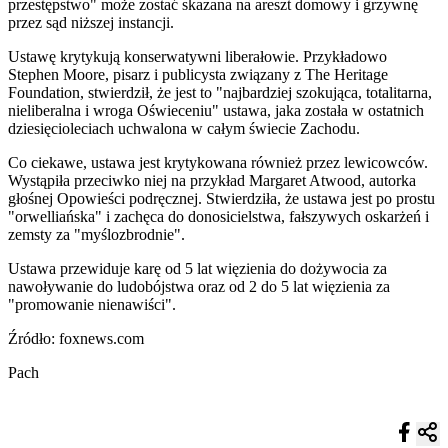
przestępstwo" może zostać skazana na areszt domowy i grzywnę
przez sąd niższej instancji.
Ustawę krytykują konserwatywni liberałowie. Przykładowo
Stephen Moore, pisarz i publicysta związany z The Heritage
Foundation, stwierdził, że jest to "najbardziej szokująca, totalitarna,
nieliberalna i wroga Oświeceniu" ustawa, jaka została w ostatnich
dziesięcioleciach uchwalona w całym świecie Zachodu.
Co ciekawe, ustawa jest krytykowana również przez lewicowców.
Wystąpiła przeciwko niej na przykład Margaret Atwood, autorka
głośnej Opowieści podręcznej. Stwierdziła, że ustawa jest po prostu
"orwelliańska" i zachęca do donosicielstwa, fałszywych oskarżeń i
zemsty za "myślozbrodnie".
Ustawa przewiduje karę od 5 lat więzienia do dożywocia za
nawoływanie do ludobójstwa oraz od 2 do 5 lat więzienia za
"promowanie nienawiści".
Źródło: foxnews.com
Pach