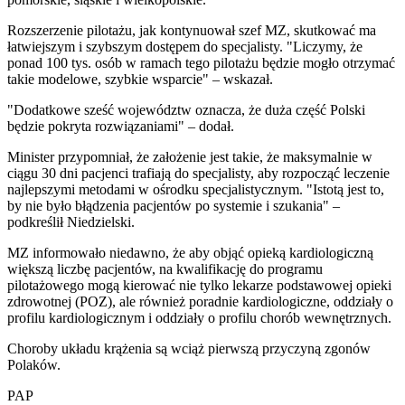
Rozszerzenie pilotażu, jak kontynuował szef MZ, skutkować ma
łatwiejszym i szybszym dostępem do specjalisty. "Liczymy, że
ponad 100 tys. osób w ramach tego pilotażu będzie mogło otrzymać
takie modelowe, szybkie wsparcie" – wskazał.
"Dodatkowe sześć województw oznacza, że duża część Polski
będzie pokryta rozwiązaniami" – dodał.
Minister przypomniał, że założenie jest takie, że maksymalnie w
ciągu 30 dni pacjenci trafiają do specjalisty, aby rozpocząć leczenie
najlepszymi metodami w ośrodku specjalistycznym. "Istotą jest to,
by nie było błądzenia pacjentów po systemie i szukania" –
podkreślił Niedzielski.
MZ informowało niedawno, że aby objąć opieką kardiologiczną
większą liczbę pacjentów, na kwalifikację do programu
pilotażowego mogą kierować nie tylko lekarze podstawowej opieki
zdrowotnej (POZ), ale również poradnie kardiologiczne, oddziały o
profilu kardiologicznym i oddziały o profilu chorób wewnętrznych.
Choroby układu krążenia są wciąż pierwszą przyczyną zgonów
Polaków.
PAP