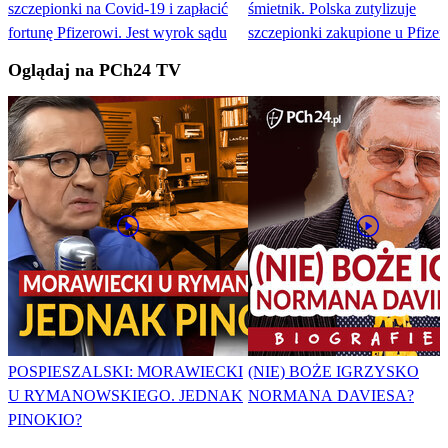
szczepionki na Covid-19 i zapłacić
śmietnik. Polska zutylizuje
fortunę Pfizerowi. Jest wyrok sądu
szczepionki zakupione u Pfizer
Oglądaj na PCh24 TV
POSPIESZALSKI: MORAWIECKI
(NIE) BOŻE IGRZYSKO
U RYMANOWSKIEGO. JEDNAK
NORMANA DAVIESA?
PINOKIO?