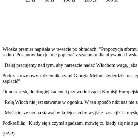
Włoska premier napisała w tweecie po obradach: "Propozycja sformuło
sedno. Postanowiłam jej nie popierać z szacunku dla obywateli i ws
"Dalej pracujemy nad tym, aby nareszcie nadać Włochom wagę, jaka 
Podczas rozmowy z dziennikarzami Giorgia Meloni stwierdziła nastę
zapłacić".
Odnosząc się do drugiej kadencji przewodniczącej Komisji Europejski
"Rolą Włoch nie jest stawanie w ogonku. W ten sposób nikt nas nie 
"Myślicie, że trzeba stawać w kolejce, żeby wyjść z izolacji? Ja my
Podkreśliła: "Kiedy się z czymś zgadzam, mówię to, kiedy się nie z
(PAP)