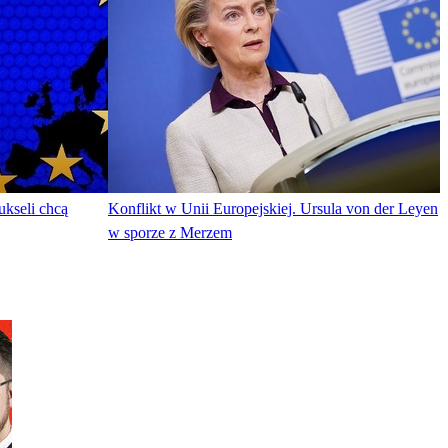
kseli chcą
Konflikt w Unii Europejskiej. Ursula von der Leyen
w sporze z Merzem