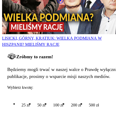
LISICKI, GÓRNY, KRATIUK: WIELKA PODMIANA W
HISZPANII? MIELIŚMY RACJĘ
Zróbmy to razem!
Będziemy mogli trwać w naszej walce o Prawdę wyłącznie
publikacje, prosimy o wsparcie misji naszych mediów.
Wybierz kwotę:
25 zł
50 zł
100 zł
200 zł
500 zł