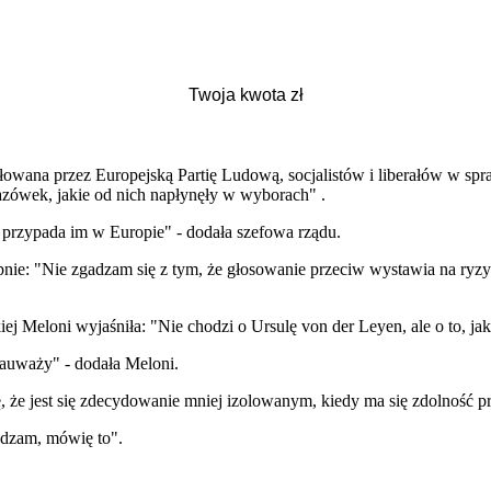
wana przez Europejską Partię Ludową, socjalistów i liberałów w spraw
kazówek, jakie od nich napłynęły w wyborach" .
przypada im w Europie" - dodała szefowa rządu.
pnie: "Nie zgadzam się z tym, że głosowanie przeciw wystawia na ryz
ej Meloni wyjaśniła: "Nie chodzi o Ursulę von der Leyen, ale o to, j
zauważy" - dodała Meloni.
ślę, że jest się zdecydowanie mniej izolowanym, kiedy ma się zdolność 
gadzam, mówię to".