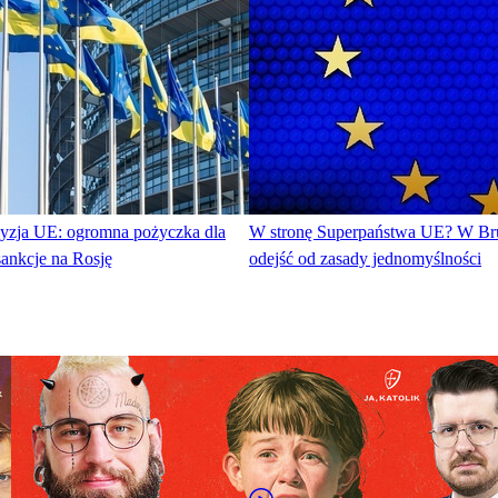
yzja UE: ogromna pożyczka dla
W stronę Superpaństwa UE? W Bru
ankcje na Rosję
odejść od zasady jednomyślności