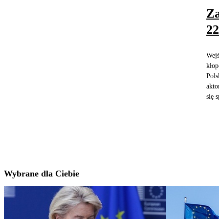
Za
22
Wejś
kłop
Pols
akto
się 
Wybrane dla Ciebie