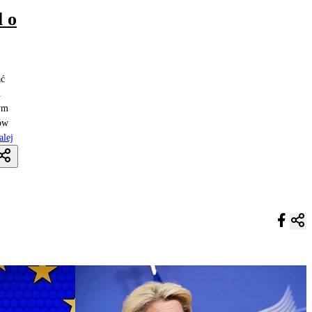
 o
ać
.
ym
ków
alej