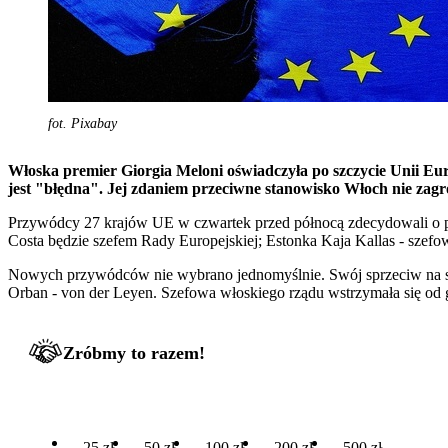
fot. Pixabay
Włoska premier Giorgia Meloni oświadczyła po szczycie Unii Eu
jest "błędna". Jej zdaniem przeciwne stanowisko Włoch nie zagr
Przywódcy 27 krajów UE w czwartek przed północą zdecydowali o po
Costa będzie szefem Rady Europejskiej; Estonka Kaja Kallas - szefow
Nowych przywódców nie wybrano jednomyślnie. Swój sprzeciw na szcz
Orban - von der Leyen. Szefowa włoskiego rządu wstrzymała się od g
Zróbmy to razem!
25 zł
50 zł
100 zł
200 zł
500 zł