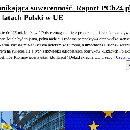
nikająca suwerenność. Raport PCh24.pl
 latach Polski w UE
cie do UE miało ułatwić Polsce zmaganie się z problemami i pomóc pokonyw
oty. Miała być to jasna, pełna nadziei i radosna perspektywa oraz wielka szansa
ka zaś stać się miała ważnym aktorem w Europie, a umocniona Europa - ważn
rem na świecie. Ile z tych zapowiedzi europejskich polityków kuszących Pola
spełniło? Kto najwięcej zyskał, kto stracił? Dokąd skręciła UE przez ...
Czytaj d