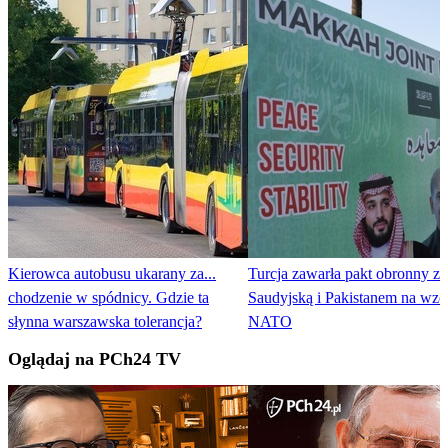
Kierowca autobusu ukarany za...
Turcja zawarła pakt obronny z 
chodzenie w spódnicy. Gdzie ta
Saudyjską i Pakistanem na wzór
słynna warszawska tolerancja?
NATO
Oglądaj na PCh24 TV