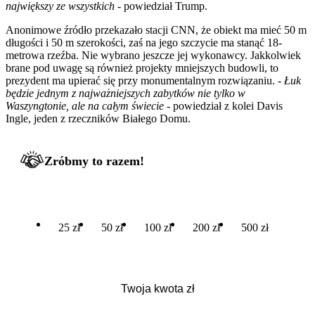
największy ze wszystkich
- powiedział Trump.
Anonimowe źródło przekazało stacji CNN, że obiekt ma mieć 50 m
długości i 50 m szerokości, zaś na jego szczycie ma stanąć 18-
metrowa rzeźba. Nie wybrano jeszcze jej wykonawcy. Jakkolwiek
brane pod uwagę są również projekty mniejszych budowli, to
prezydent ma upierać się przy monumentalnym rozwiązaniu. -
Łuk
będzie jednym z najważniejszych zabytków nie tylko w
Waszyngtonie, ale na całym świecie
- powiedział z kolei Davis
Ingle, jeden z rzeczników Białego Domu.
Zróbmy to razem!
25 zł
50 zł
100 zł
200 zł
500 zł