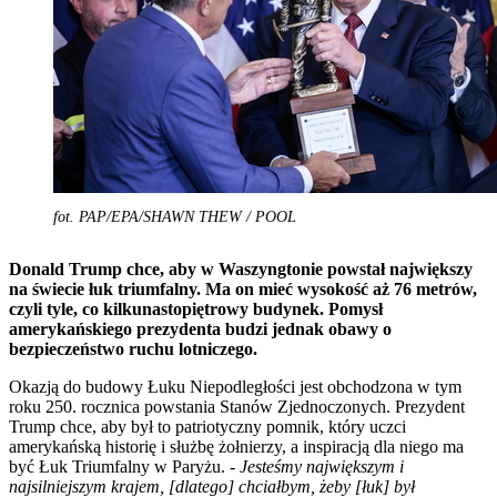
fot. PAP/EPA/SHAWN THEW / POOL
Donald Trump chce, aby w Waszyngtonie powstał największy
na świecie łuk triumfalny. Ma on mieć wysokość aż 76 metrów,
czyli tyle, co kilkunastopiętrowy budynek. Pomysł
amerykańskiego prezydenta budzi jednak obawy o
bezpieczeństwo ruchu lotniczego.
Okazją do budowy Łuku Niepodległości jest obchodzona w tym
roku 250. rocznica powstania Stanów Zjednoczonych. Prezydent
Trump chce, aby był to patriotyczny pomnik, który uczci
amerykańską historię i służbę żołnierzy, a inspiracją dla niego ma
być Łuk Triumfalny w Paryżu. -
Jesteśmy największym i
najsilniejszym krajem, [dlatego] chciałbym, żeby [łuk] był