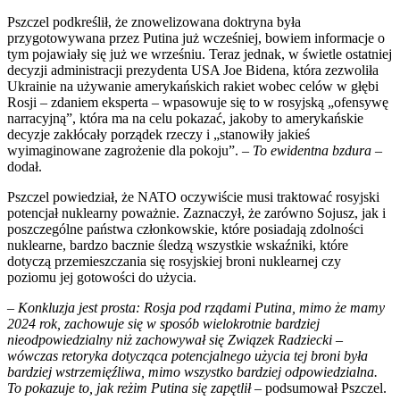
Pszczel podkreślił, że znowelizowana doktryna była
przygotowywana przez Putina już wcześniej, bowiem informacje o
tym pojawiały się już we wrześniu. Teraz jednak, w świetle ostatniej
decyzji administracji prezydenta USA Joe Bidena, która zezwoliła
Ukrainie na używanie amerykańskich rakiet wobec celów w głębi
Rosji – zdaniem eksperta – wpasowuje się to w rosyjską „ofensywę
narracyjną”, która ma na celu pokazać, jakoby to amerykańskie
decyzje zakłócały porządek rzeczy i „stanowiły jakieś
wyimaginowane zagrożenie dla pokoju”. –
To ewidentna bzdura
–
dodał.
Pszczel powiedział, że NATO oczywiście musi traktować rosyjski
potencjał nuklearny poważnie. Zaznaczył, że zarówno Sojusz, jak i
poszczególne państwa członkowskie, które posiadają zdolności
nuklearne, bardzo bacznie śledzą wszystkie wskaźniki, które
dotyczą przemieszczania się rosyjskiej broni nuklearnej czy
poziomu jej gotowości do użycia.
–
Konkluzja jest prosta: Rosja pod rządami Putina, mimo że mamy
2024 rok, zachowuje się w sposób wielokrotnie bardziej
nieodpowiedzialny niż zachowywał się Związek Radziecki –
wówczas retoryka dotycząca potencjalnego użycia tej broni była
bardziej wstrzemięźliwa, mimo wszystko bardziej odpowiedzialna.
To pokazuje to, jak reżim Putina się zapętlił
– podsumował Pszczel.