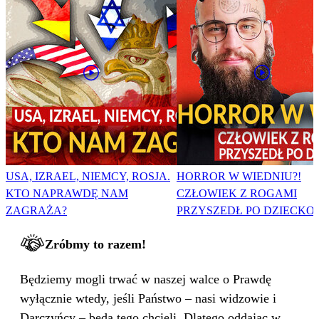
USA, IZRAEL, NIEMCY, ROSJA.
HORROR W WIEDNIU?!
KTO NAPRAWDĘ NAM
CZŁOWIEK Z ROGAMI
ZAGRAŻA?
PRZYSZEDŁ PO DZIECKO
Zróbmy to razem!
Będziemy mogli trwać w naszej walce o Prawdę
wyłącznie wtedy, jeśli Państwo – nasi widzowie i
Darczyńcy – będą tego chcieli. Dlatego oddając w