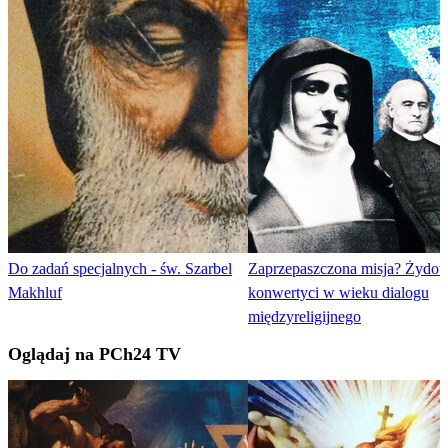
Do zadań specjalnych - św. Szarbel
Zaprzepaszczona misja? Żydo
Makhluf
konwertyci w wieku dialogu
międzyreligijnego
Oglądaj na PCh24 TV