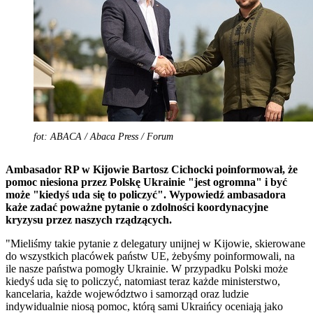
fot: ABACA / Abaca Press / Forum
Ambasador
RP w Kijowie Bartosz Cichocki poinformował, że
pomoc niesiona przez Polskę Ukrainie "jest ogromna" i być
może "kiedyś uda się to policzyć". Wypowiedź ambasadora
każe zadać poważne pytanie o zdolności koordynacyjne
kryzysu przez naszych rządzących.
"Mieliśmy takie pytanie z delegatury unijnej w
Kijowie
, skierowane
do wszystkich placówek państw UE, żebyśmy poinformowali, na
ile nasze państwa pomogły Ukrainie. W przypadku Polski może
kiedyś uda się to policzyć, natomiast teraz każde ministerstwo,
kancelaria, każde województwo i samorząd oraz ludzie
indywidualnie niosą pomoc, którą sami Ukraińcy oceniają jako