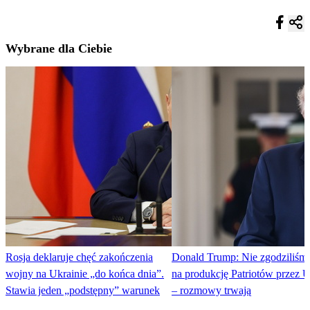
Wybrane dla Ciebie
Rosja deklaruje chęć zakończenia
Donald Trump: Nie zgodziliśmy
wojny na Ukrainie „do końca dnia”.
na produkcję Patriotów przez U
Stawia jeden „podstępny” warunek
– rozmowy trwają