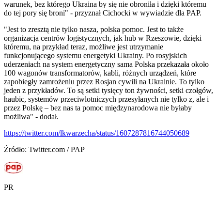
warunek, bez którego Ukraina by się nie obroniła i dzięki któremu
do tej pory się broni" - przyznał Cichocki w wywiadzie dla PAP.
"Jest to zresztą nie tylko nasza, polska pomoc. Jest to także
organizacja centrów logistycznych, jak hub w Rzeszowie, dzięki
któremu, na przykład teraz, możliwe jest utrzymanie
funkcjonującego systemu energetyki Ukrainy. Po rosyjskich
uderzeniach na system energetyczny sama Polska przekazała około
100 wagonów transformatorów, kabli, różnych urządzeń, które
zapobiegły zamrożeniu przez Rosjan cywili na Ukrainie. To tylko
jeden z przykładów. To są setki tysięcy ton żywności, setki czołgów,
haubic, systemów przeciwlotniczych przesyłanych nie tylko z, ale i
przez Polskę – bez nas ta pomoc międzynarodowa nie byłaby
możliwa" - dodał.
https://twitter.com/lkwarzecha/status/1607287816744050689
Źródło: Twitter.com / PAP
PR