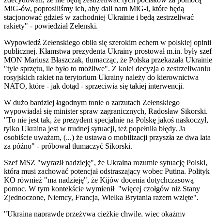
MiG-ów, poprosiliśmy ich, aby dali nam MiG-i, które będą
stacjonować gdzieś w zachodniej Ukrainie i będą zestrzeliwać
rakiety" - powiedział Zełenski.
Wypowiedź Zełenskiego obiła się szerokim echem w polskiej opinii
publicznej. Kłamstwa prezydenta Ukrainy prostował m.in. były szef
MON Mariusz Błaszczak, tłumacząc, że Polska przekazała Ukrainie
"tyle sprzętu, ile było to możliwe". Z kolei decyzja o zestrzeliwaniu
rosyjskich rakiet na terytorium Ukrainy należy do kierownictwa
NATO, które - jak dotąd - sprzeciwia się takiej interwencji.
W dużo bardziej łagodnym tonie o zarzutach Zełenskiego
wypowiadał się minister spraw zagranicznych, Radosław Sikorski.
"To nie jest tak, że prezydent specjalnie na Polskę jakoś naskoczył,
tylko Ukraina jest w trudnej sytuacji, też popełniła błędy. Ja
osobiście uważam, (...) że ustawa o mobilizacji przyszła ze dwa lata
za późno" - próbował tłumaczyć Sikorski.
Szef MSZ "wyraził nadzieję", że Ukraina rozumie sytuację Polski,
która musi zachować potencjał odstraszający wobec Putina. Polityk
KO również "ma nadzieję", że Kijów docenia dotychczasową
pomoc. W tym kontekście wymienił "więcej czołgów niż Stany
Zjednoczone, Niemcy, Francja, Wielka Brytania razem wzięte".
"Ukraina naprawdę przeżywa ciężkie chwile, więc okażmy