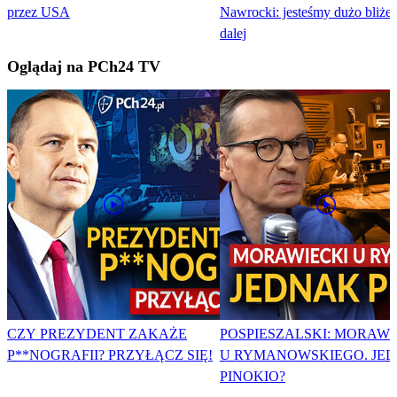
przez USA
Nawrocki: jesteśmy dużo bliżej
dalej
Oglądaj na PCh24 TV
CZY PREZYDENT ZAKAŻE
POSPIESZALSKI: MORAWI
P**NOGRAFII? PRZYŁĄCZ SIĘ!
U RYMANOWSKIEGO. JE
PINOKIO?