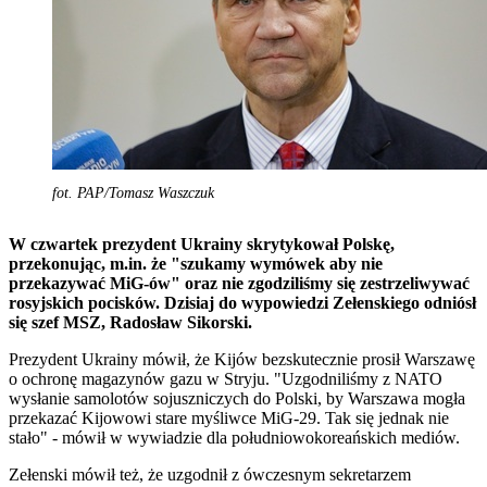
fot. PAP/Tomasz Waszczuk
W czwartek prezydent Ukrainy skrytykował Polskę,
przekonując, m.in. że "szukamy wymówek aby nie
przekazywać MiG-ów" oraz nie zgodziliśmy się zestrzeliwywać
rosyjskich pocisków. Dzisiaj do wypowiedzi Zełenskiego odniósł
się szef MSZ, Radosław Sikorski.
Prezydent Ukrainy mówił, że Kijów bezskutecznie prosił Warszawę
o ochronę magazynów gazu w Stryju. "Uzgodniliśmy z NATO
wysłanie samolotów sojuszniczych do Polski, by Warszawa mogła
przekazać Kijowowi stare myśliwce MiG-29. Tak się jednak nie
stało" - mówił w wywiadzie dla południowokoreańskich mediów.
Zełenski mówił też, że uzgodnił z ówczesnym sekretarzem