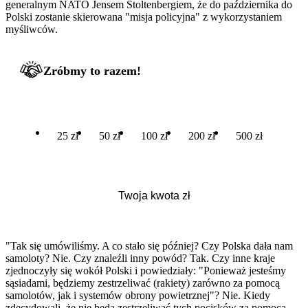
generalnym NATO Jensem Stoltenbergiem, że do października do
Polski zostanie skierowana "misja policyjna" z wykorzystaniem
myśliwców.
Zróbmy to razem!
25 zł
50 zł
100 zł
200 zł
500 zł
"Tak się umówiliśmy. A co stało się później? Czy Polska dała nam
samoloty? Nie. Czy znaleźli inny powód? Tak. Czy inne kraje
zjednoczyły się wokół Polski i powiedziały: "Ponieważ jesteśmy
sąsiadami, będziemy zestrzeliwać (rakiety) zarówno za pomocą
samolotów, jak i systemów obrony powietrznej"? Nie. Kiedy
zdecydowali, że nie będą zestrzeliwać tych pocisków za pomocą