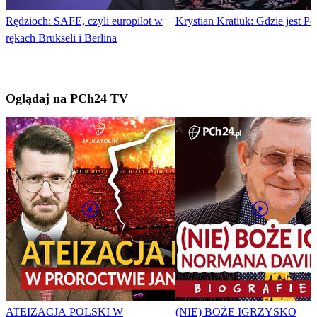
Rędzioch: SAFE, czyli europilot w
Krystian Kratiuk: Gdzie jest Po
rękach Brukseli i Berlina
Oglądaj na PCh24 TV
ATEIZACJA POLSKI W
(NIE) BOŻE IGRZYSKO