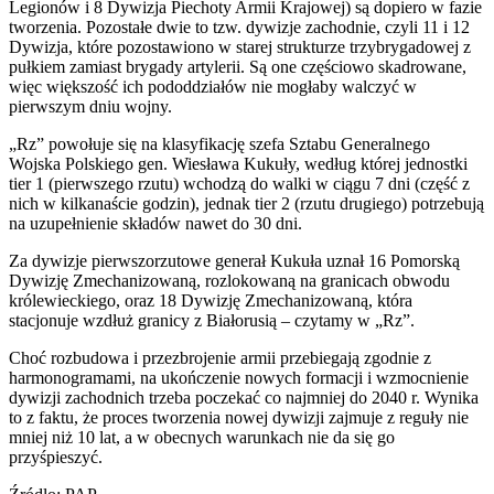
Legionów i 8 Dywizja Piechoty Armii Krajowej) są dopiero w fazie
tworzenia. Pozostałe dwie to tzw. dywizje zachodnie, czyli 11 i 12
Dywizja, które pozostawiono w starej strukturze trzybrygadowej z
pułkiem zamiast brygady artylerii. Są one częściowo skadrowane,
więc większość ich pododdziałów nie mogłaby walczyć w
pierwszym dniu wojny.
„Rz” powołuje się na klasyfikację szefa Sztabu Generalnego
Wojska Polskiego gen. Wiesława Kukuły, według której jednostki
tier 1 (pierwszego rzutu) wchodzą do walki w ciągu 7 dni (część z
nich w kilkanaście godzin), jednak tier 2 (rzutu drugiego) potrzebują
na uzupełnienie składów nawet do 30 dni.
Za dywizje pierwszorzutowe generał Kukuła uznał 16 Pomorską
Dywizję Zmechanizowaną, rozlokowaną na granicach obwodu
królewieckiego, oraz 18 Dywizję Zmechanizowaną, która
stacjonuje wzdłuż granicy z Białorusią – czytamy w „Rz”.
Choć rozbudowa i przezbrojenie armii przebiegają zgodnie z
harmonogramami, na ukończenie nowych formacji i wzmocnienie
dywizji zachodnich trzeba poczekać co najmniej do 2040 r. Wynika
to z faktu, że proces tworzenia nowej dywizji zajmuje z reguły nie
mniej niż 10 lat, a w obecnych warunkach nie da się go
przyśpieszyć.